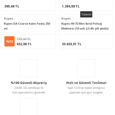
Stanley 0-68-010 Bits Uçlu Cırcırlı Tornavida Seti
395,68 TL
1.384,89 TL
Tükendi
Rupes
Rupes
593,52 TL
Rupes DA-Coarse Kalın Pasta 250
Rupes Hlr75 Mini İbrid Polisaj
ml.
Makinesi (18 volt-2,5 Ah çift akülü)
Troy
Yeni
Troy T22005 Bits Uçlu Tornavida
725,42 TL
%10
652,88 TL
33.633,01 TL
286,08 TL
Nobel
Yeni
15 cm NOBEL MANDALLI GÖMME SÜRGÜ KROM
%100 Güvenli Alışveriş
Hızlı ve Güvenli Teslimat
256Bit SSL sertifikası ile
Saat 12:00'ye kadar verdiğiniz
tüm siparişleriniz güvende.
siparişler aynı gün kargoda.
350,00 TL
Yeni
3,5*30 SPAX PASLANMAZ SUNTA VİDASI 25 ADET