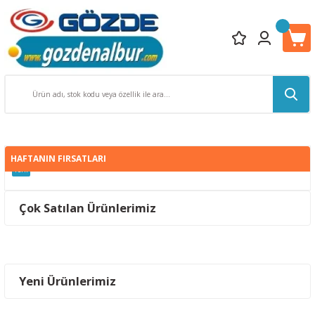
HAFTANIN FIRSATLARI
Yeni
Ral Renk Kartelası K7 Classic (216 Renk)
Çok Satılan Ürünlerimiz
ÇAĞDAŞ
Yeni
1.181,55 TL
1/2 BORULU DÖNER SEPET 74 cm
Yeni Ürünlerimiz
ATLAS 7100*100 mm 40 KUM BANT ZIMPARA
1.500,00 TL