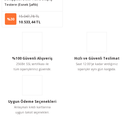
Testere (Esnek Şaftlı)
15.047,78 TL
%30
10.533,44 TL
%100 Güvenli Alışveriş
Hızlı ve Güvenli Teslimat
256Bit SSL sertifikası ile
Saat 12:00'ye kadar verdiğiniz
tüm siparişleriniz güvende.
siparişler aynı gün kargoda.
Uygun Ödeme Seçenekleri
Anlaşmalı kredi kartlarına
uygun taksit seçenekleri.