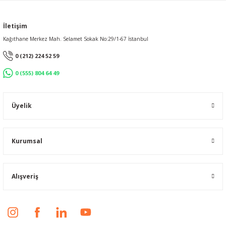
İletişim
Kağıthane Merkez Mah. Selamet Sokak No:29/1-67 İstanbul
0 (212) 224 52 59
0 (555) 804 64 49
Üyelik
Kurumsal
Alışveriş