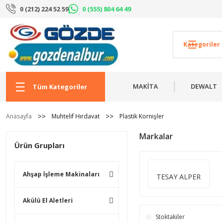
0 (212) 224 52 59
0 (555) 804 64 49
MAKİTA
DEWALT
Tüm Kategoriler
Anasayfa
Muhtelif Hırdavat
Plastik Kornişler
Markalar
Ürün Grupları
Ahşap İşleme Makinaları
TESAY ALPER
Akülü El Aletleri
Stoktakiler