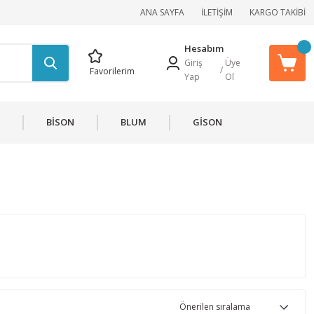
ANA SAYFA
İLETİŞİM
KARGO TAKİBİ
Hesabım
Giriş
Üye
/
Favorilerim
Yap
Ol
BİSON
BLUM
GİSON