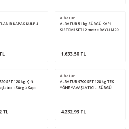
Albatur
TLANIR KAPAK KULPU
ALBATUR 51 kg SÜRGÜ KAPI
SİSTEMİ SETİ 2 metre RAYLI M20
7310
 TL
1.633,50 TL
Albatur
720 SFT 120 kg. Çift
ALBATUR 9700 SFT 120 kg TEK
şlatıcılı Sürgü Kapı
YÖNE YAVAŞLATICILI SÜRGÜ
eti 3 metre Raylı
KAPI SİSTEMİ SETİ 3 metre RAYLI
2 TL
4.232,93 TL