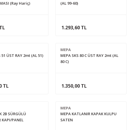
ASI (Ray Hariç)
(AL 99-60)
 TL
1.293,60 TL
MEPA
 51 ÜST RAY 2mt (AL 51)
MEPA SKS 80 C ÜST RAY 2mt (AL
80 C)
0 TL
1.350,00 TL
MEPA
K 2B SÜRGÜLÜ
MEPA KATLANIR KAPAK KULPU
 KAPI/PANEL
SATEN
ASI (RAY HARİÇ)