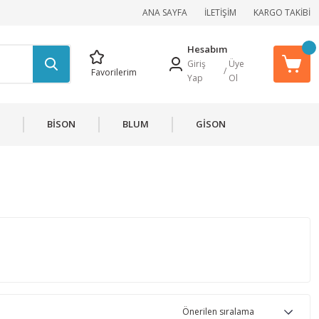
ANA SAYFA
İLETİŞİM
KARGO TAKİBİ
Hesabım
Giriş
Üye
/
Favorilerim
Yap
Ol
BİSON
BLUM
GİSON