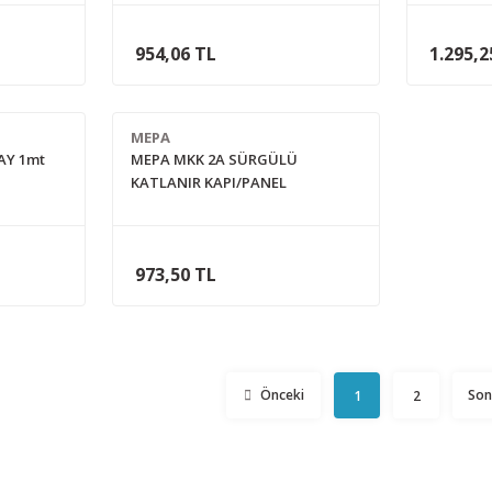
954,06 TL
1.295,2
MEPA
AY 1mt
MEPA MKK 2A SÜRGÜLÜ
KATLANIR KAPI/PANEL
MEKANİZMASI (RAY HARİÇ)
973,50 TL
1
2