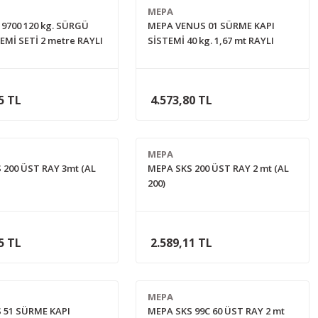
MEPA
9700 120 kg. SÜRGÜ
MEPA VENUS 01 SÜRME KAPI
EMİ SETİ 2 metre RAYLI
SİSTEMİ 40 kg. 1,67 mt RAYLI
5 TL
4.573,80 TL
MEPA
 200 ÜST RAY 3mt (AL
MEPA SKS 200 ÜST RAY 2 mt (AL
200)
5 TL
2.589,11 TL
MEPA
 51 SÜRME KAPI
MEPA SKS 99C 60 ÜST RAY 2 mt