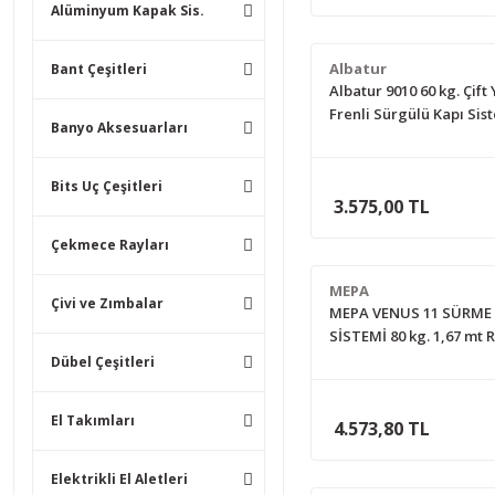
Alüminyum Kapak Sis.
Albatur
Bant Çeşitleri
Albatur 9010 60 kg. Çift
Frenli Sürgülü Kapı Sist
Banyo Aksesuarları
metre Ray
Bits Uç Çeşitleri
3.575,00 TL
Çekmece Rayları
MEPA
Çivi ve Zımbalar
MEPA VENUS 11 SÜRME 
SİSTEMİ 80 kg. 1,67 mt 
Dübel Çeşitleri
El Takımları
4.573,80 TL
Elektrikli El Aletleri