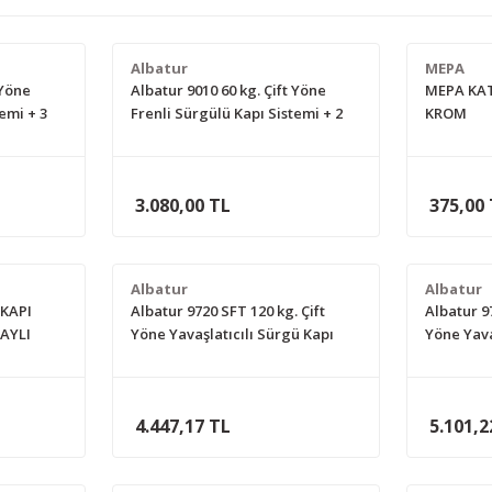
Albatur
MEPA
 Yöne
Albatur 9010 60 kg. Çift Yöne
MEPA KA
emi + 3
Frenli Sürgülü Kapı Sistemi + 2
KROM
metre Ray
3.080,00 TL
375,00
Albatur
Albatur
KAPI
Albatur 9720 SFT 120 kg. Çift
Albatur 9
RAYLI
Yöne Yavaşlatıcılı Sürgü Kapı
Yöne Yava
Sistemi Seti 2 metre Raylı
Sistemi S
4.447,17 TL
5.101,2