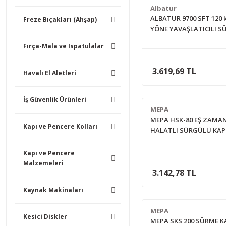
Albatur
ALBATUR 9700 SFT 120 k
Freze Bıçakları (Ahşap)
YÖNE YAVAŞLATICILI S
KAPI SİSTEMİ SETİ 2 me
Fırça-Mala ve Ispatulalar
RA290YLI
3.619,69 TL
Havalı El Aletleri
İş Güvenlik Ürünleri
MEPA
MEPA HSK-80 EŞ ZAMAN
Kapı ve Pencere Kolları
HALATLI SÜRGÜLÜ KAPI
(RAY HARİÇ)
Kapı ve Pencere
Malzemeleri
3.142,78 TL
Kaynak Makinaları
MEPA
Kesici Diskler
MEPA SKS 200 SÜRME K