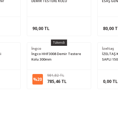
mir
DEMİR TESTERE KOLU
ESAŞ GEN
90,00 TL
80,00 
Tükendi
İngco
İzeltaş
i
İngco HHF3008 Demir Testere
İZELTAŞ 
Kolu 300mm
SAPLI 15
981,82 TL
%20
785,46 TL
0,00 TL