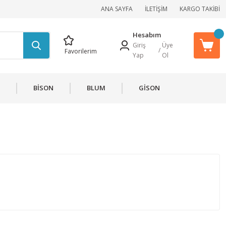
ANA SAYFA
İLETİŞİM
KARGO TAKİBİ
Hesabım
Giriş
Üye
/
Favorilerim
Yap
Ol
BİSON
BLUM
GİSON