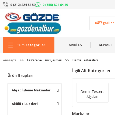
0 (212) 224 52 59
0 (555) 804 64 49
MAKİTA
DEWALT
Tüm Kategoriler
Anasayfa
Testere ve Panç Çeşitleri
Demir Testereleri
İlgili Alt Kategoriler
Ürün Grupları
Ahşap İşleme Makinaları
Demir Testere
Ağızları
Akülü El Aletleri
Markalar