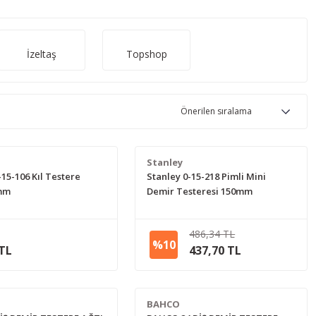
İzeltaş
Topshop
Stanley
-15-106 Kıl Testere
Stanley 0-15-218 Pimli Mini
 mm
Demir Testeresi 150mm
486,34 TL
%10
 TL
437,70 TL
BAHCO