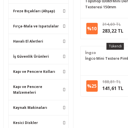
Topshop 03069 Mini De
Testeresi 150mm
Freze Bıçakları (Ahşap)
314,69 TL
Fırça-Mala ve Ispatulalar
%10
283,22 TL
Havalı El Aletleri
Tükendi
İngco
İş Güvenlik Ürünleri
İngco Mini Testere Piml
Kapı ve Pencere Kolları
188,81 TL
%25
Kapı ve Pencere
141,61 TL
Malzemeleri
Kaynak Makinaları
Kesici Diskler