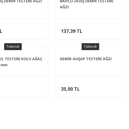
İŞ DEMİR TESTERE AĞZI
BAHCO 24 DİŞ DEMİR TESTERE
AĞZI
TL
137,39 TL
Tükendi
Tükendi
KIL TESTERE KOLU AĞAÇ
DEMİR-AHŞAP TESTERE AĞZI
0 mm
35,00 TL