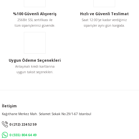
%100 Güvenli Alışveriş
Hızlı ve Güvenli Teslimat
256Bit SSL sertifikası ile
Saat 12:00'ye kadar verdiğiniz
tüm siparişleriniz güvende.
siparişler aynı gün kargoda.
Uygun Ödeme Seçenekleri
Anlaşmalı kredi kartlarına
uygun taksit seçenekleri.
İletişim
Kağıthane Merkez Mah. Selamet Sokak No:29/1-67 İstanbul
0 (212) 224 52 59
0 (555) 804 64 49