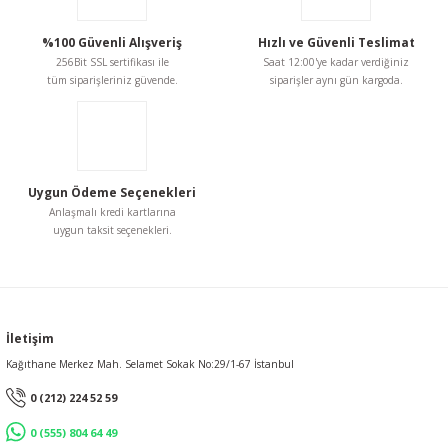
%100 Güvenli Alışveriş
Hızlı ve Güvenli Teslimat
256Bit SSL sertifikası ile
Saat 12:00'ye kadar verdiğiniz
tüm siparişleriniz güvende.
siparişler aynı gün kargoda.
Uygun Ödeme Seçenekleri
Anlaşmalı kredi kartlarına
uygun taksit seçenekleri.
İletişim
Kağıthane Merkez Mah. Selamet Sokak No:29/1-67 İstanbul
0 (212) 224 52 59
0 (555) 804 64 49