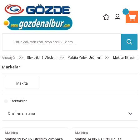
Anasayfa
Elektrikli El Aletleri
Makita Yedek Ürünleri
Makita Titreşim Z
Markalar
Makita
Stoktakiler
Makita
Makita
Makita 193523-6 Titreşim Zımpara
Makita 743053-3 Cırtlı Polisaj