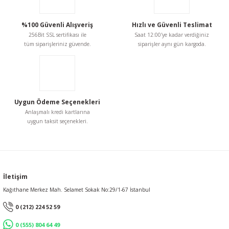
%100 Güvenli Alışveriş
Hızlı ve Güvenli Teslimat
256Bit SSL sertifikası ile
Saat 12:00'ye kadar verdiğiniz
tüm siparişleriniz güvende.
siparişler aynı gün kargoda.
Uygun Ödeme Seçenekleri
Anlaşmalı kredi kartlarına
uygun taksit seçenekleri.
İletişim
Kağıthane Merkez Mah. Selamet Sokak No:29/1-67 İstanbul
0 (212) 224 52 59
0 (555) 804 64 49