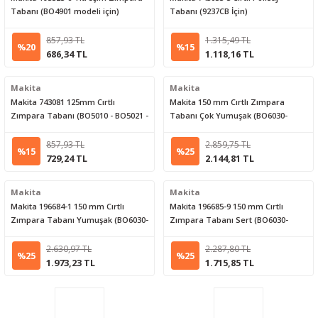
Tabanı (BO4901 modeli için)
Tabanı (9237CB İçin)
857,93 TL
1.315,49 TL
%20
%15
686,34 TL
1.118,16 TL
Makita
Makita
Makita 743081 125mm Cırtlı
Makita 150 mm Cırtlı Zımpara
Zımpara Tabanı (BO5010 - BO5021 -
Tabanı Çok Yumuşak (BO6030-
BO5030-M9204)
BO6040) 196686-7
857,93 TL
2.859,75 TL
%15
%25
729,24 TL
2.144,81 TL
Makita
Makita
Makita 196684-1 150 mm Cırtlı
Makita 196685-9 150 mm Cırtlı
Zımpara Tabanı Yumuşak (BO6030-
Zımpara Tabanı Sert (BO6030-
BO6040)
BO6040)
2.630,97 TL
2.287,80 TL
%25
%25
1.973,23 TL
1.715,85 TL