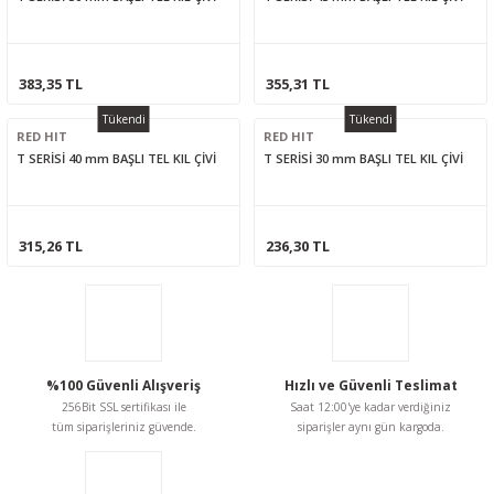
383,35 TL
355,31 TL
Tükendi
Tükendi
RED HIT
RED HIT
T SERİSİ 40 mm BAŞLI TEL KIL ÇİVİ
T SERİSİ 30 mm BAŞLI TEL KIL ÇİVİ
315,26 TL
236,30 TL
%100 Güvenli Alışveriş
Hızlı ve Güvenli Teslimat
256Bit SSL sertifikası ile
Saat 12:00'ye kadar verdiğiniz
tüm siparişleriniz güvende.
siparişler aynı gün kargoda.