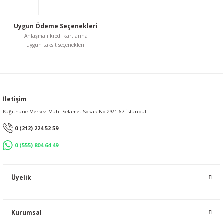
Uygun Ödeme Seçenekleri
Anlaşmalı kredi kartlarına
uygun taksit seçenekleri.
İletişim
Kağıthane Merkez Mah. Selamet Sokak No:29/1-67 İstanbul
0 (212) 224 52 59
0 (555) 804 64 49
Üyelik
Kurumsal