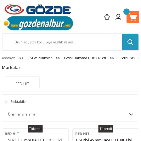
Anasayfa
Çivi ve Zımbalar
Havalı Tabanca Düz Çivileri
T Serisi Başlı Çi
Markalar
RED HIT
Stoktakiler
Tükendi
Tükendi
RED HIT
RED HIT
T SERİSİ 50 mm BAŞLI TEL KIL ÇİVİ
T SERİSİ 45 mm BAŞLI TEL KIL ÇİVİ