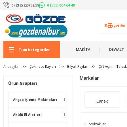
0 (212) 224 52 59
0 (555) 804 64 49
MAKİTA
DEWALT
Tüm Kategoriler
Anasayfa
Çekmece Rayları
Bilyalı Raylar
Çift Açılım (Telesk
Markalar
Ürün Grupları
Ahşap İşleme Makinaları
Canex
Akülü El Aletleri
Stoktakiler