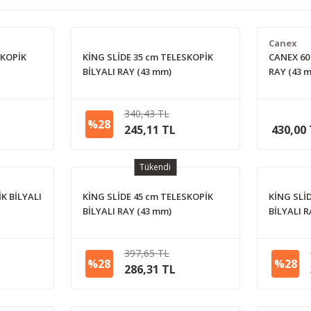
Canex
SKOPİK
KİNG SLİDE 35 cm TELESKOPİK
CANEX 60
BİLYALI RAY (43 mm)
RAY (43 
340,43 TL
%28
245,11 TL
430,00
Tükendi
K BİLYALI
KİNG SLİDE 45 cm TELESKOPİK
KİNG SLİ
BİLYALI RAY (43 mm)
BİLYALI 
397,65 TL
%28
%28
286,31 TL