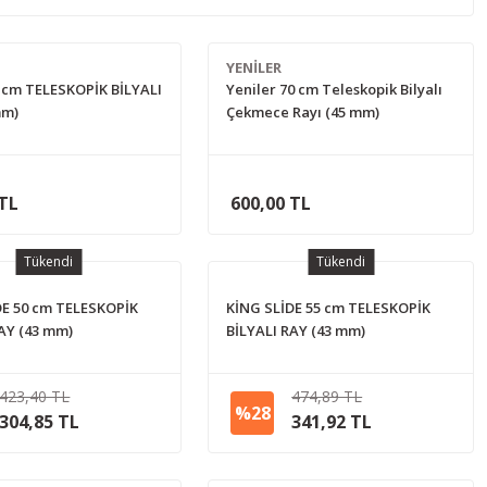
YENİLER
 cm TELESKOPİK BİLYALI
Yeniler 70 cm Teleskopik Bilyalı
mm)
Çekmece Rayı (45 mm)
 TL
600,00 TL
Tükendi
Tükendi
DE 50 cm TELESKOPİK
KİNG SLİDE 55 cm TELESKOPİK
RAY (43 mm)
BİLYALI RAY (43 mm)
423,40 TL
474,89 TL
%28
304,85 TL
341,92 TL