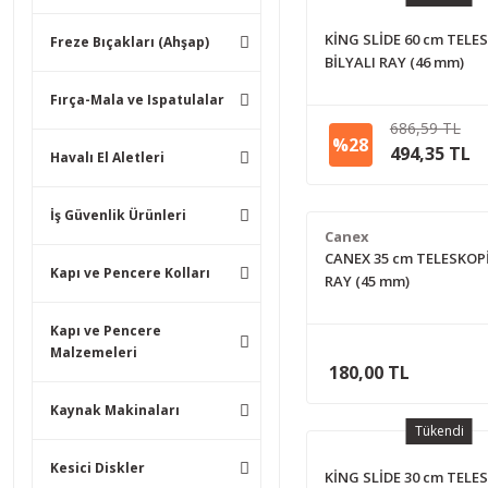
KİNG SLİDE 60 cm TELE
Freze Bıçakları (Ahşap)
BİLYALI RAY (46 mm)
Fırça-Mala ve Ispatulalar
686,59 TL
%28
494,35 TL
Havalı El Aletleri
İş Güvenlik Ürünleri
Canex
CANEX 35 cm TELESKOPİ
Kapı ve Pencere Kolları
RAY (45 mm)
Kapı ve Pencere
Malzemeleri
180,00 TL
Kaynak Makinaları
Tükendi
Kesici Diskler
KİNG SLİDE 30 cm TELE