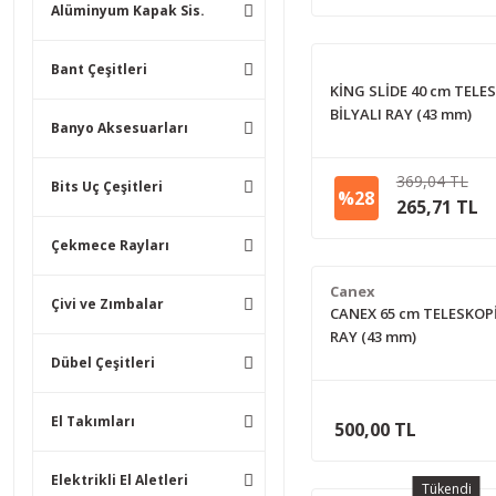
Alüminyum Kapak Sis.
Bant Çeşitleri
KİNG SLİDE 40 cm TELE
BİLYALI RAY (43 mm)
Banyo Aksesuarları
369,04 TL
Bits Uç Çeşitleri
%28
265,71 TL
Çekmece Rayları
Canex
Çivi ve Zımbalar
CANEX 65 cm TELESKOPİ
RAY (43 mm)
Dübel Çeşitleri
El Takımları
500,00 TL
Elektrikli El Aletleri
Tükendi