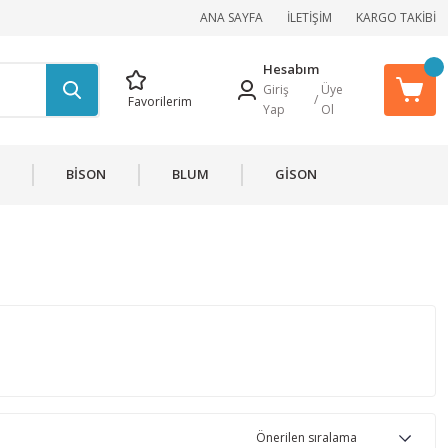
ANA SAYFA
İLETİŞİM
KARGO TAKİBİ
Hesabım
Giriş
Üye
/
Favorilerim
Yap
Ol
BİSON
BLUM
GİSON