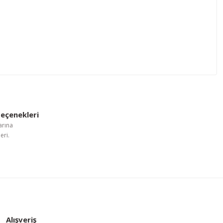
letebilirsiniz.
eçenekleri
arına
eri.
Alışveriş