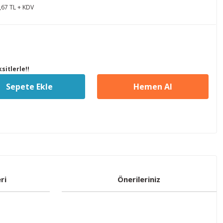
,67 TL + KDV
sitlerle!!
Sepete Ekle
Hemen Al
ri
Önerileriniz