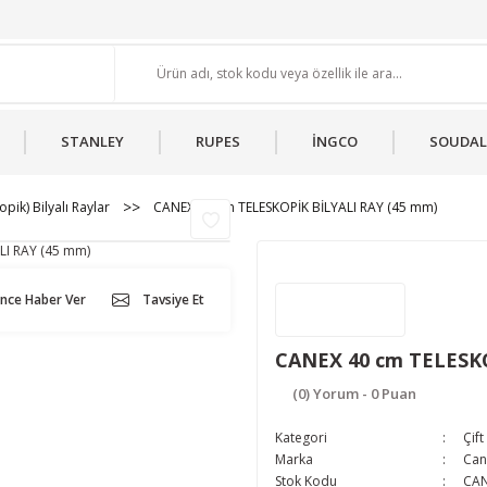
STANLEY
RUPES
İNGCO
SOUDAL
opik) Bilyalı Raylar
CANEX 40 cm TELESKOPİK BİLYALI RAY (45 mm)
ünce Haber Ver
Tavsiye Et
CANEX 40 cm TELESKO
(0) Yorum - 0 Puan
Kategori
Çift
Marka
Can
Stok Kodu
CAN