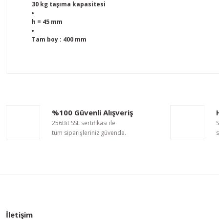
30 kg taşıma kapasitesi
h = 45 mm
Tam boy : 400 mm
Bu ürünün fiyat bilgisi, resim, ürün açıklamalarında ve diğer ko
Görüş ve önerileriniz için teşekkür ederiz.
Ürün resmi kalitesiz, bozuk veya görüntülenemiyor.
%100 Güvenli Alışveriş
Ürün açıklamasında eksik bilgiler bulunuyor.
256Bit SSL sertifikası ile
S
Ürün bilgilerinde hatalar bulunuyor.
tüm siparişleriniz güvende.
s
Ürün fiyatı diğer sitelerden daha pahalı.
Bu ürüne benzer farklı alternatifler olmalı.
İletişim