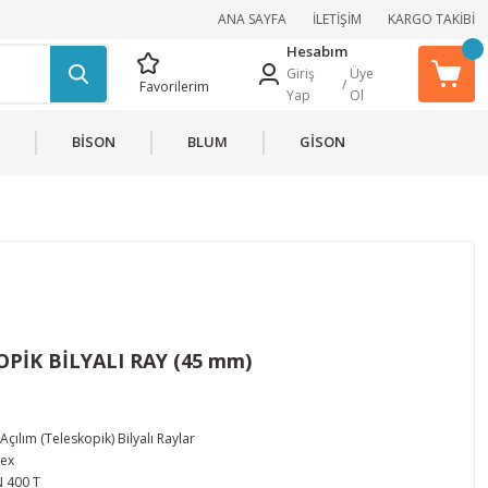
ANA SAYFA
İLETİŞİM
KARGO TAKİBİ
Hesabım
Giriş
Üye
/
Favorilerim
Yap
Ol
BİSON
BLUM
GİSON
PİK BİLYALI RAY (45 mm)
 Açılım (Teleskopik) Bilyalı Raylar
ex
 400 T