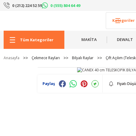
0 (212) 224 52 59
0 (555) 804 64 49
MAKİTA
DEWALT
Tüm Kategoriler
Anasayfa
Çekmece Rayları
Bilyalı Raylar
Çift Açılım (Telesk
Paylaş
Fiyatı Düş