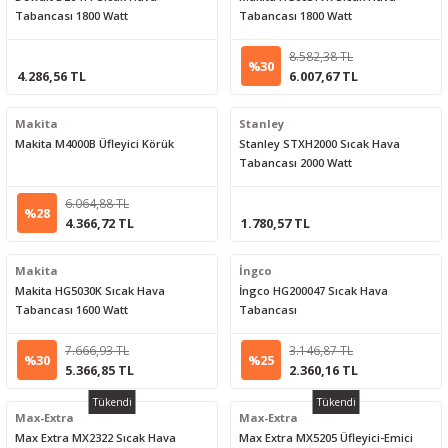
Tabancası 1800 Watt
Tabancası 1800 Watt
8.582,38 TL
%30
4.286,56 TL
6.007,67 TL
Makita
Stanley
Makita M4000B Üfleyici Körük
Stanley STXH2000 Sıcak Hava
Tabancası 2000 Watt
6.064,88 TL
%28
4.366,72 TL
1.780,57 TL
Makita
İngco
Makita HG5030K Sıcak Hava
İngco HG200047 Sıcak Hava
Tabancası 1600 Watt
Tabancası
7.666,93 TL
3.146,87 TL
%30
%25
5.366,85 TL
2.360,16 TL
Tükendi
Tükendi
Max-Extra
Max-Extra
Max Extra MX2322 Sıcak Hava
Max Extra MX5205 Üfleyici-Emici