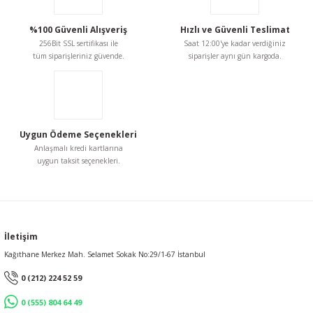
%100 Güvenli Alışveriş
Hızlı ve Güvenli Teslimat
256Bit SSL sertifikası ile
Saat 12:00'ye kadar verdiğiniz
tüm siparişleriniz güvende.
siparişler aynı gün kargoda.
Uygun Ödeme Seçenekleri
Anlaşmalı kredi kartlarına
uygun taksit seçenekleri.
İletişim
Kağıthane Merkez Mah. Selamet Sokak No:29/1-67 İstanbul
0 (212) 224 52 59
0 (555) 804 64 49