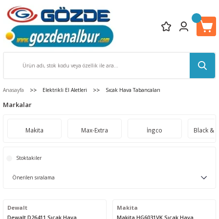
Anasayfa
Elektrikli El Aletleri
Sıcak Hava Tabancaları
Markalar
Makita
Max-Extra
İngco
Black & 
Stoktakiler
Dewalt
Makita
Dewalt D26411 Sıcak Hava
Makita HG6031VK Sıcak Hava