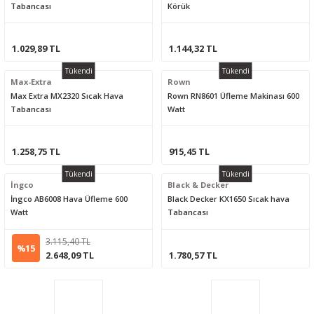
Tabancası
Körük
1.029,89 TL
1.144,32 TL
Tükendi
Tükendi
Max-Extra
Rown
Max Extra MX2320 Sıcak Hava
Rown RN8601 Üfleme Makinası 600
Tabancası
Watt
1.258,75 TL
915,45 TL
Tükendi
Tükendi
İngco
Black & Decker
İngco AB6008 Hava Üfleme 600
Black Decker KX1650 Sıcak hava
Watt
Tabancası
3.115,40 TL
%15
2.648,09 TL
1.780,57 TL