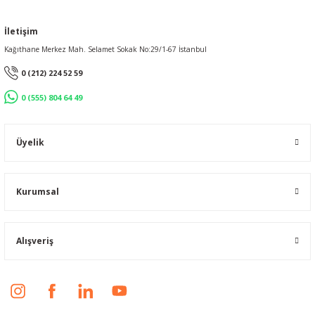
İletişim
Kağıthane Merkez Mah. Selamet Sokak No:29/1-67 İstanbul
0 (212) 224 52 59
0 (555) 804 64 49
Üyelik
Kurumsal
Alışveriş