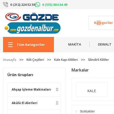
0 (212) 224 52 59
0 (555) 804 64 49
MAKİTA
DEWALT
Tüm Kategoriler
Anasayfa
Kilit Çeşitleri
Kale Kapı Kilitleri
Silindirli Kilitler
Markalar
Ürün Grupları
Ahşap İşleme Makinaları
KALE
Akülü El Aletleri
Stoktakiler