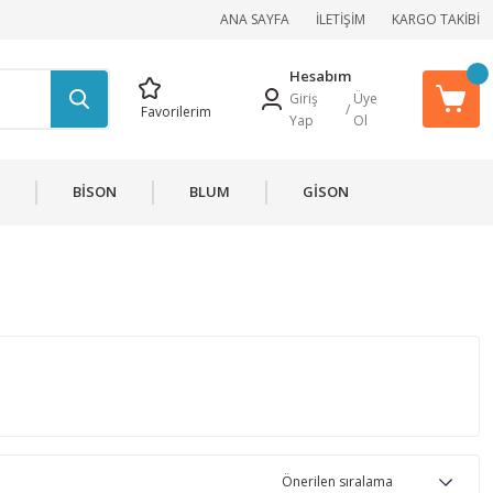
ANA SAYFA
İLETİŞİM
KARGO TAKİBİ
Hesabım
Giriş
Üye
/
Favorilerim
Yap
Ol
BİSON
BLUM
GİSON