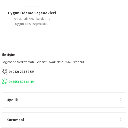
Uygun Ödeme Seçenekleri
Anlaşmalı kredi kartlarına
uygun taksit seçenekleri.
İletişim
Kağıthane Merkez Mah. Selamet Sokak No:29/1-67 İstanbul
0 (212) 224 52 59
0 (555) 804 64 49
Üyelik
Kurumsal