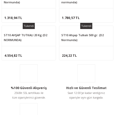
Normunda)
normunda)
1.318,94 TL
1.780,57 TL
Tükendi
Tükendi
ST10 AHŞAP TUTKALI 20 Kg (D2
ST10 Ahşap Tutkalı 500 gr. (D2
NORMUNDA)
Normunda)
4.554,82 TL
224,22 TL
%100 Güvenli Alışveriş
Hızlı ve Güvenli Teslimat
256Bit SSL sertifikası ile
Saat 12:00'ye kadar verdiğiniz
tüm siparişleriniz güvende.
siparişler aynı gün kargoda.