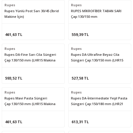
Rupes
Rupes
Rupes Yünlü Post Sarı 30/45 (İbrid
RUPES MİKROFİBER TABAN SARI
Makine İçin)
Çap:130/150 mm
461,63 TL
559,39 TL
Rupes
Rupes
Rupes DA-Fine Sarı Cila Süngeri
Rupes DA-Ultrafine Beyaz Cila
Çap:130/150 mm (LHR15 Makina
Süngeri Çap:130/150 mm (LHR15
İçin)
Makina İçin)
593,52 TL
527,58 TL
Rupes
Rupes
Rupes Mavi Pasta Süngeri
Rupes DA-İntermediate Yeşil Pasta
Çap:130/150 mm (LHR15 Makina
Süngeri Çap:150/180 mm (LHR21
İçin)
Makina İçin)
461,63 TL
613,31 TL