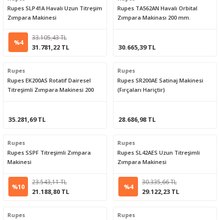
Rupes SLP41A Havalı Uzun Titreşim
Rupes TA562AN Havalı Orbital
Zımpara Makinesi
Zımpara Makinası 200 mm.
33.105,43 TL
%4
31.781,22 TL
30.665,39 TL
Rupes
Rupes
Rupes EK200AS Rotatif Dairesel
Rupes SR200AE Satinaj Makinesi
Titreşimli Zımpara Makinesi 200
(Fırçaları Hariçtir)
mm.
35.281,69 TL
28.686,98 TL
Rupes
Rupes
Rupes SSPF Titreşimli Zımpara
Rupes SL42AES Uzun Titreşimli
Makinesi
Zımpara Makinesi
23.543,11 TL
30.335,66 TL
%10
%4
21.188,80 TL
29.122,23 TL
Rupes
Rupes