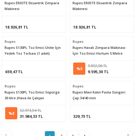
Rupes ER03TE Eksantrik Zımpara
Rupes ER05TE Eksantrik Zımpara
Makinesi
Makinesi
18.926,81 TL
18.926,81 TL
Rupes
Rupes
Rupes S130PL Toz Emici Ünite İçin
Rupes Havalı Zımpara Makinası
Yedek Toz Torbası (1 adet)
İçin Toz Emici Hortum 5 Metre
9.892,06 TL
%3
659,47 TL
9.595,30 TL
Rupes
Rupes
Rupes S130PL Toz Emici Süpürge
Rupes Mavi Kalın Pasta Süngeri
30 litre (Hava ile Çalışan
Çap:34/40 mm
Makinelere Uygun)
32.973,54 TL
%3
31.984,33 TL
329,73 TL
1
2
3
4