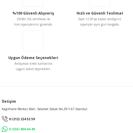
%100 Güvenli Alışveriş
Hızlı ve Güvenli Teslimat
256Bit SSL sertifikası ile
Saat 12:00'ye kadar verdiğiniz
tüm siparişleriniz güvende.
siparişler aynı gün kargoda.
Uygun Ödeme Seçenekleri
Anlaşmalı kredi kartlarına
uygun taksit seçenekleri.
İletişim
Kağıthane Merkez Mah. Selamet Sokak No:29/1-67 İstanbul
0 (212) 224 52 59
0 (555) 804 64 49