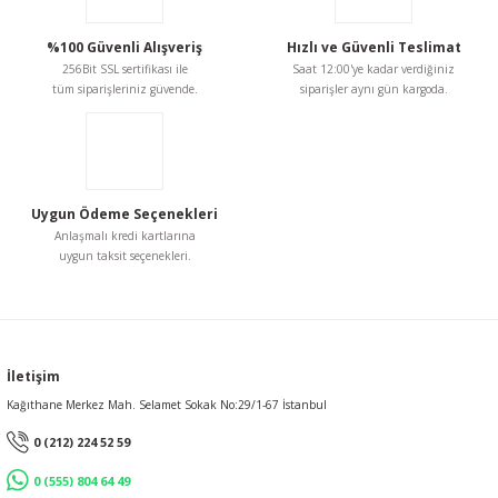
%100 Güvenli Alışveriş
Hızlı ve Güvenli Teslimat
256Bit SSL sertifikası ile
Saat 12:00'ye kadar verdiğiniz
tüm siparişleriniz güvende.
siparişler aynı gün kargoda.
Uygun Ödeme Seçenekleri
Anlaşmalı kredi kartlarına
uygun taksit seçenekleri.
İletişim
Kağıthane Merkez Mah. Selamet Sokak No:29/1-67 İstanbul
0 (212) 224 52 59
0 (555) 804 64 49