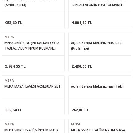
(Amortisörlü)
TABLALI ALÜMİNYUM RULMANLI
MASA RAYI (156-42)
953,60 TL
4.804,80 TL
MEPA
MEPA SMR-Z DÜŞER KALKAR ORTA
Açılan Sehpa Mekanizması Çiftli
TABLALI ALÜMİNYUM RULMANLI
(Profil Tipi)
MASA RAYI (100-26)
3.924,55 TL
2.490,00 TL
MEPA
MEPA MASA İLAVESİ AKSESUAR SETİ
Açılan Sehpa Mekanizması Tekli
332,64 TL
762,88 TL
MEPA
MEPA
MEPA SMR 125 ALÜMİNYUM MASA
MEPA SMR 100 ALÜMİNYUM MASA