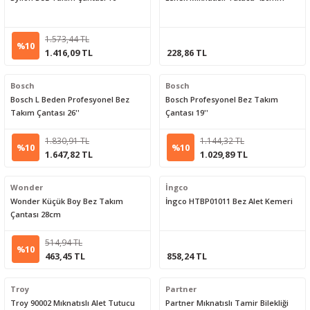
1.573,44 TL
%10
1.416,09 TL
228,86 TL
Bosch
Bosch
Bosch L Beden Profesyonel Bez
Bosch Profesyonel Bez Takım
Takım Çantası 26''
Çantası 19''
1.830,91 TL
1.144,32 TL
%10
%10
1.647,82 TL
1.029,89 TL
Wonder
İngco
Wonder Küçük Boy Bez Takım
İngco HTBP01011 Bez Alet Kemeri
Çantası 28cm
514,94 TL
%10
463,45 TL
858,24 TL
Troy
Partner
Troy 90002 Mıknatıslı Alet Tutucu
Partner Mıknatıslı Tamir Bilekliği