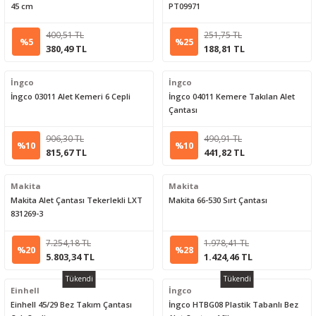
45 cm
PT09971
400,51 TL
251,75 TL
%5
%25
380,49 TL
188,81 TL
İngco
İngco
İngco 03011 Alet Kemeri 6 Cepli
İngco 04011 Kemere Takılan Alet
Çantası
906,30 TL
490,91 TL
%10
%10
815,67 TL
441,82 TL
Makita
Makita
Makita Alet Çantası Tekerlekli LXT
Makita 66-530 Sırt Çantası
831269-3
7.254,18 TL
1.978,41 TL
%20
%28
5.803,34 TL
1.424,46 TL
Tükendi
Tükendi
Einhell
İngco
Einhell 45/29 Bez Takım Çantası
İngco HTBG08 Plastik Tabanlı Bez