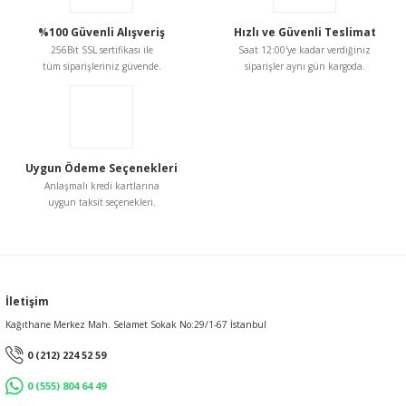
%100 Güvenli Alışveriş
Hızlı ve Güvenli Teslimat
256Bit SSL sertifikası ile
Saat 12:00'ye kadar verdiğiniz
tüm siparişleriniz güvende.
siparişler aynı gün kargoda.
Uygun Ödeme Seçenekleri
Anlaşmalı kredi kartlarına
uygun taksit seçenekleri.
İletişim
Kağıthane Merkez Mah. Selamet Sokak No:29/1-67 İstanbul
0 (212) 224 52 59
0 (555) 804 64 49