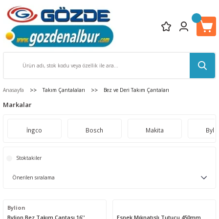
Anasayfa
Takım Çantalaları
Bez ve Deri Takım Çantaları
Markalar
İngco
Bosch
Makita
Byli
Stoktakiler
Bylion
Bylion Bez Takım Çantası 16''
Esnek Mıknatıslı Tutucu 450mm