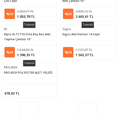
Çok Cepli
Alet Çantası 16''
2.059,77 TL
2.895,12 TL
%10
%10
1.853,79 TL
2.605,61 TL
Tükendi
Tükendi
KL
İngco
Klpro KLTCT16 Orta Boy Bez Alet
İngco Alet Kemeri 14 Cepli
Taşıma Çantası 16''
1.544,83 TL
1.737,07 TL
%10
%10
1.390,35 TL
1.563,37 TL
Tükendi
PRO-BOX
PRO-BOX POLYESTER ALET YELEĞİ
678,82 TL