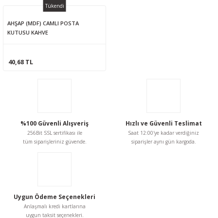
Tükendi
AHŞAP (MDF) CAMLI POSTA
KUTUSU KAHVE
40,68 TL
%100 Güvenli Alışveriş
Hızlı ve Güvenli Teslimat
256Bit SSL sertifikası ile
Saat 12:00'ye kadar verdiğiniz
tüm siparişleriniz güvende.
siparişler aynı gün kargoda.
Uygun Ödeme Seçenekleri
Anlaşmalı kredi kartlarına
uygun taksit seçenekleri.