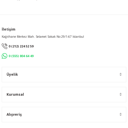
İletişim
Kağıthane Merkez Mah. Selamet Sokak No:29/1-67 İstanbul
0 (212) 224 52 59
0 (555) 804 64 49
Üyelik
Kurumsal
Alışveriş