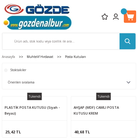
Anasayfa
Muhtelif Hırdavat
Posta Kutuları
Stoktakiler
Tükendi
Tükendi
PLASTİK POSTA KUTUSU (Siyah -
AHŞAP (MDF) CAMLI POSTA
Beyaz)
KUTUSU KREM
25,42 TL
40,68 TL