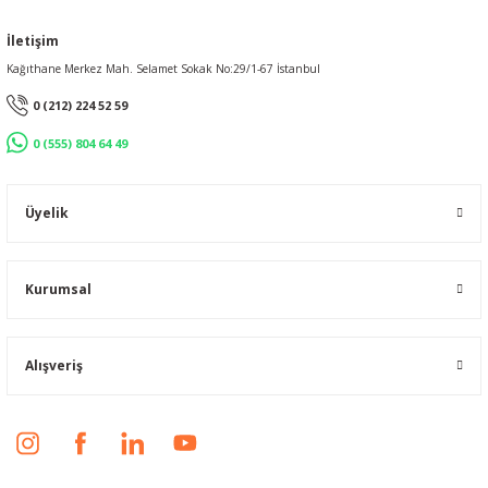
İletişim
Kağıthane Merkez Mah. Selamet Sokak No:29/1-67 İstanbul
0 (212) 224 52 59
0 (555) 804 64 49
Üyelik
Kurumsal
Alışveriş