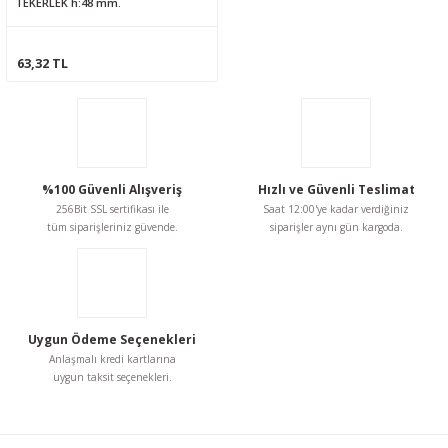
TEKERLEK h:48 mm.
63,32 TL
%100 Güvenli Alışveriş
Hızlı ve Güvenli Teslimat
256Bit SSL sertifikası ile
Saat 12:00'ye kadar verdiğiniz
tüm siparişleriniz güvende.
siparişler aynı gün kargoda.
Uygun Ödeme Seçenekleri
Anlaşmalı kredi kartlarına
uygun taksit seçenekleri.