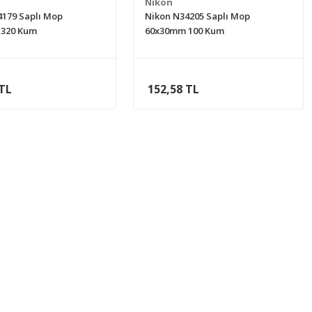
Nıkon
4179 Saplı Mop
Nikon N34205 Saplı Mop
 320 Kum
60x30mm 100 Kum
 TL
152,58 TL