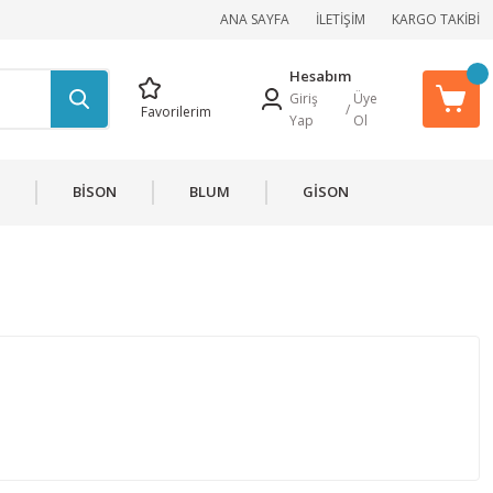
ANA SAYFA
İLETİŞİM
KARGO TAKİBİ
Hesabım
Giriş
Üye
/
Favorilerim
Yap
Ol
BİSON
BLUM
GİSON