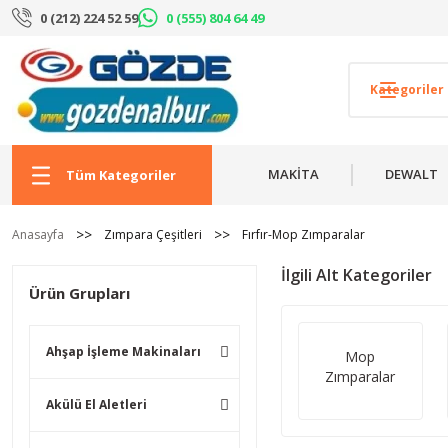
0 (212) 224 52 59
0 (555) 804 64 49
MAKİTA
DEWALT
Tüm Kategoriler
Anasayfa
Zımpara Çeşitleri
Fırfır-Mop Zımparalar
İlgili Alt Kategoriler
Ürün Grupları
Ahşap İşleme Makinaları
Mop
Zımparalar
Akülü El Aletleri