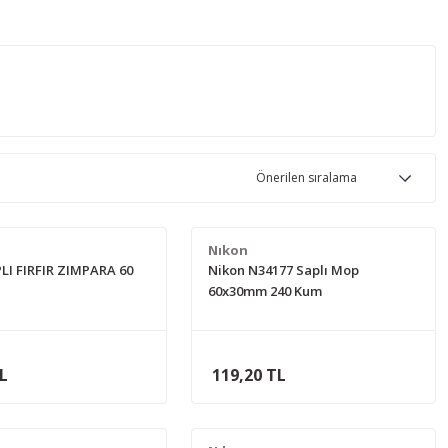
Nıkon
LI FIRFIR ZIMPARA 60
Nikon N34177 Saplı Mop
60x30mm 240 Kum
TL
119,20 TL