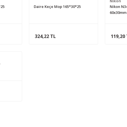
Nıkon
*25
Daire Keçe Mop 165*30*25
Nikon N3
60x30mm
324,22 TL
119,20
p