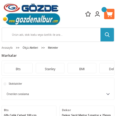
Anasayfa
Ölçü Aletleri
Metreler
Markalar
Bts
Stanley
BMI
Dek
Stoktakiler
Bts
Dekor
Gfb Çelik Cetvel 100 cm
Dekor Şerit Metre 5 metre x 25mm