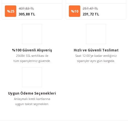
407,83 TL
257,47 TL
%25
%10
305,88 TL
231,72 TL
%100 Güvenli Alışveriş
Hızlı ve Güvenli Teslimat
256Bit SSL sertifikası ile
Saat 12:00'ye kadar verdiğiniz
tüm siparişleriniz güvende.
siparişler aynı gün kargoda.
Uygun Ödeme Seçenekleri
Anlaşmalı kredi kartlarına
uygun taksit seçenekleri.