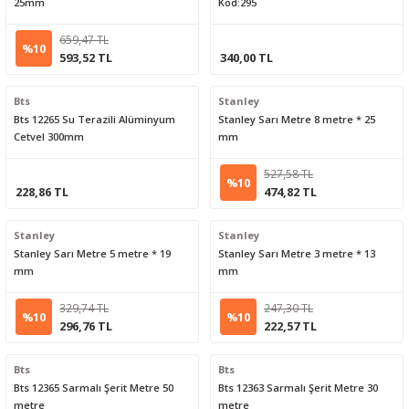
25mm
Kod:295
659,47 TL
%10
593,52 TL
340,00 TL
Bts
Stanley
Bts 12265 Su Terazili Alüminyum
Stanley Sarı Metre 8 metre * 25
Cetvel 300mm
mm
527,58 TL
%10
228,86 TL
474,82 TL
Stanley
Stanley
Stanley Sarı Metre 5 metre * 19
Stanley Sarı Metre 3 metre * 13
mm
mm
329,74 TL
247,30 TL
%10
%10
296,76 TL
222,57 TL
Bts
Bts
Bts 12365 Sarmalı Şerit Metre 50
Bts 12363 Sarmalı Şerit Metre 30
metre
metre