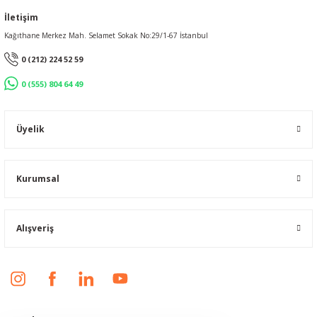
İletişim
Kağıthane Merkez Mah. Selamet Sokak No:29/1-67 İstanbul
0 (212) 224 52 59
0 (555) 804 64 49
Üyelik
Kurumsal
Alışveriş