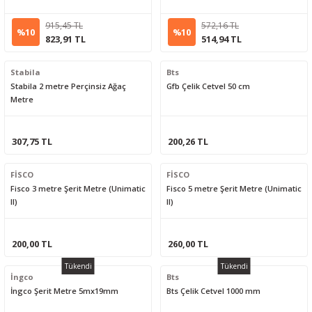
915,45 TL
572,16 TL
%10
%10
823,91 TL
514,94 TL
Stabila
Bts
Stabila 2 metre Perçinsiz Ağaç
Gfb Çelik Cetvel 50 cm
Metre
307,75 TL
200,26 TL
FİSCO
FİSCO
Fisco 3 metre Şerit Metre (Unimatic
Fisco 5 metre Şerit Metre (Unimatic
II)
II)
200,00 TL
260,00 TL
Tükendi
Tükendi
İngco
Bts
İngco Şerit Metre 5mx19mm
Bts Çelik Cetvel 1000 mm