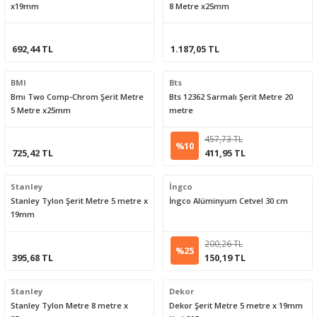
x19mm
8 Metre x25mm
692,44 TL
1.187,05 TL
BMI
Bts
Bmı Two Comp-Chrom Şerit Metre
Bts 12362 Sarmalı Şerit Metre 20
5 Metre x25mm
metre
457,73 TL
%10
725,42 TL
411,95 TL
Stanley
İngco
Stanley Tylon Şerit Metre 5 metre x
İngco Alüminyum Cetvel 30 cm
19mm
200,26 TL
%25
395,68 TL
150,19 TL
Stanley
Dekor
Stanley Tylon Metre 8 metre x
Dekor Şerit Metre 5 metre x 19mm