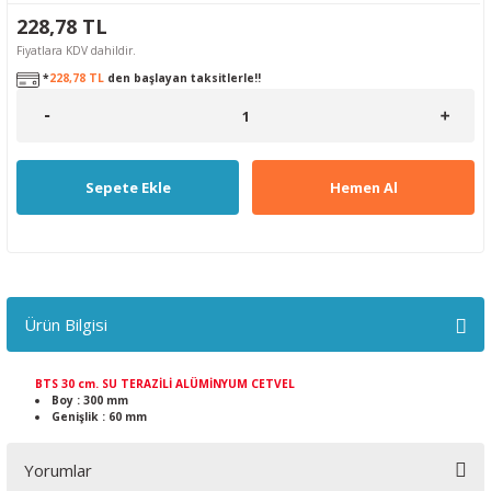
228,78 TL
Fiyatlara KDV dahildir.
*
228,78 TL
den başlayan taksitlerle!!
Sepete Ekle
Hemen Al
Ürün Bilgisi
BTS 30 cm. SU TERAZİLİ ALÜMİNYUM CETVEL
Boy : 300 mm
Genişlik : 60 mm
Yorumlar