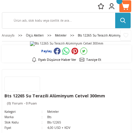
Anasayfa
Ölçü Aletleri
Metreler
Bts 12265 Su Terazili Alüminyum Cet
Paylaş
Fiyatı Düşünce Haber Ver
Tavsiye Et
Bts 12265 Su Terazili Alüminyum Cetvel 300mm
(0) Yorum - 0 Puan
Kategori
Metreler
Marka
Bts
Stok Kodu
Bts-12265
Fiyat
4,00 USD + KDV