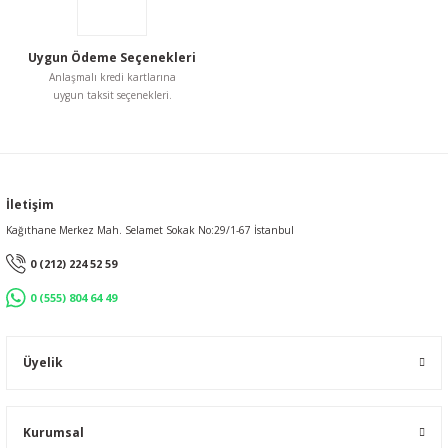
Uygun Ödeme Seçenekleri
Gönder
Anlaşmalı kredi kartlarına
uygun taksit seçenekleri.
İletişim
Kağıthane Merkez Mah. Selamet Sokak No:29/1-67 İstanbul
0 (212) 224 52 59
0 (555) 804 64 49
Üyelik
Kurumsal