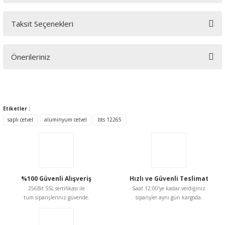
Taksit Seçenekleri
Bu ürüne ilk yorumu siz yapın!
Önerileriniz
Yorum Yaz
Bu ürünün fiyat bilgisi, resim, ürün açıklamalarında ve diğer
konularda yetersiz gördüğünüz noktaları öneri formunu
kullanarak tarafımıza iletebilirsiniz.
Etiketler :
Görüş ve önerileriniz için teşekkür ederiz.
saplı cetvel
alüminyum cetvel
bts 12265
Ürün resmi kalitesiz, bozuk veya görüntülenemiyor.
Ürün açıklamasında eksik bilgiler bulunuyor.
Ürün bilgilerinde hatalar bulunuyor.
%100 Güvenli Alışveriş
Hızlı ve Güvenli Teslimat
Ürün fiyatı diğer sitelerden daha pahalı.
256Bit SSL sertifikası ile
Saat 12:00'ye kadar verdiğiniz
Bu ürüne benzer farklı alternatifler olmalı.
tüm siparişleriniz güvende.
siparişler aynı gün kargoda.