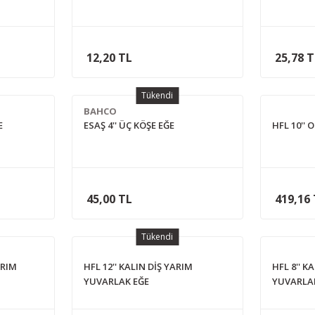
12,20 TL
25,78 
Tükendi
BAHCO
E
ESAŞ 4'' ÜÇ KÖŞE EĞE
HFL 10'' 
45,00 TL
419,16
Tükendi
ARIM
HFL 12'' KALIN DİŞ YARIM
HFL 8'' K
YUVARLAK EĞE
YUVARLA