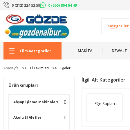
0 (212) 224 52 59
0 (555) 804 64 49
MAKİTA
DEWALT
Tüm Kategoriler
Anasayfa
El Takımları
Eğeler
İlgili Alt Kategoriler
Ürün Grupları
Ahşap İşleme Makinaları
Eğe Sapları
Akülü El Aletleri