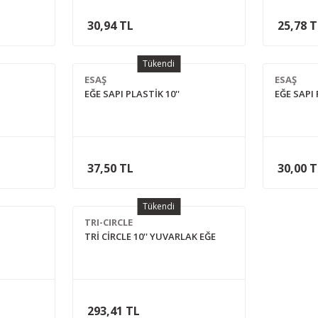
30,94 TL
25,78 
Tükendi
ESAŞ
ESAŞ
EĞE SAPI PLASTİK 10''
EĞE SAPI 
37,50 TL
30,00 
Tükendi
TRI-CIRCLE
TRİ CİRCLE 10'' YUVARLAK EĞE
293,41 TL