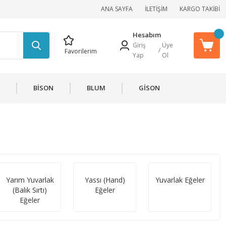
ANA SAYFA
İLETİŞİM
KARGO TAKİBİ
Hesabım
Giriş
Üye
/
Favorilerim
Yap
Ol
BİSON
BLUM
GİSON
Yarım Yuvarlak
Yassı (Hand)
Yuvarlak Eğeler
(Balık Sırtı)
Eğeler
Eğeler