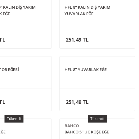
'' KALIN DİŞ YARIM
HFL 8'' KALIN DİŞ YARIM
K EĞE
YUVARLAK EĞE
 TL
251,49 TL
OTOR EĞESİ
HFL 8'' YUVARLAK EĞE
 TL
251,49 TL
Tükendi
Tükendi
BAHCO
EĞE
BAHCO 5'' ÜÇ KÖŞE EĞE