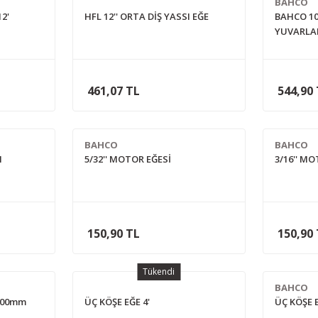
BAHCO
2'
HFL 12'' ORTA DİŞ YASSI EĞE
BAHCO 10
YUVARLA
461,07 TL
544,90
BAHCO
BAHCO
M
5/32'' MOTOR EĞESİ
3/16'' M
150,90 TL
150,90
Tükendi
BAHCO
 200mm
ÜÇ KÖŞE EĞE 4'
ÜÇ KÖŞE 