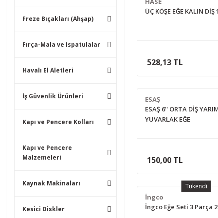
HASE
ÜÇ KÖŞE EĞE KALIN DİŞ 1
Freze Bıçakları (Ahşap)
Fırça-Mala ve Ispatulalar
528,13 TL
Havalı El Aletleri
İş Güvenlik Ürünleri
ESAŞ
ESAŞ 6'' ORTA DİŞ YARI
YUVARLAK EĞE
Kapı ve Pencere Kolları
Kapı ve Pencere
Malzemeleri
150,00 TL
Kaynak Makinaları
Tükendi
İngco
İngco Eğe Seti 3 Parça
Kesici Diskler