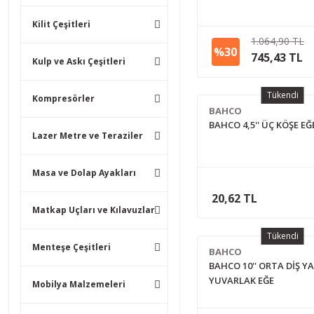
Kilit Çeşitleri
1.064,90 TL
%30
745,43 TL
Kulp ve Askı Çeşitleri
Tükendi
Kompresörler
BAHCO
BAHCO 4,5'' ÜÇ KÖŞE EĞ
Lazer Metre ve Teraziler
Masa ve Dolap Ayakları
20,62 TL
Matkap Uçları ve Kılavuzlar
Tükendi
Menteşe Çeşitleri
BAHCO
BAHCO 10'' ORTA DİŞ Y
YUVARLAK EĞE
Mobilya Malzemeleri