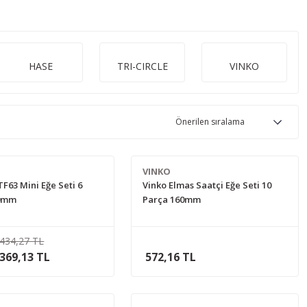
HASE
TRI-CIRCLE
VINKO
VINKO
F63 Mini Eğe Seti 6
Vinko Elmas Saatçi Eğe Seti 10
40mm
Parça 160mm
434,27 TL
369,13 TL
572,16 TL