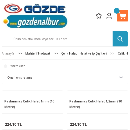
Anasayfa
Muhtelif Hırdavat
Çelik Halat - Halat ve İp Çeşitleri
Çelik Ha
Stoktakiler
Paslanmaz Çelik Halat 1mm (10
Paslanmaz Çelik Halat 1,2mm (10
Metre)
Metre)
224,10 TL
224,10 TL