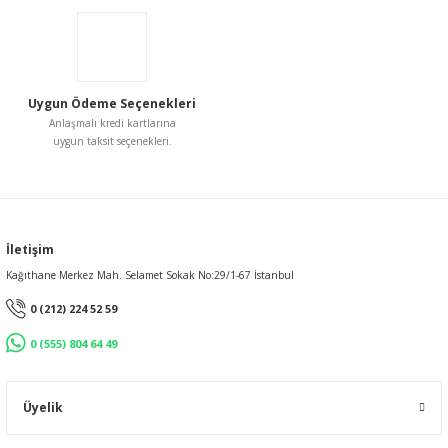
Uygun Ödeme Seçenekleri
Anlaşmalı kredi kartlarına
uygun taksit seçenekleri.
İletişim
Kağıthane Merkez Mah. Selamet Sokak No:29/1-67 İstanbul
0 (212) 224 52 59
0 (555) 804 64 49
Üyelik