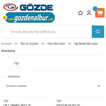
Anasayfa
Bits Uç Çeşitleri
Yıldız Bits Uçlar
Ugr-Master Bits Uçlar
Markalar
Ugr
Stoktakiler
Ugr
Ugr
ÇİFT TARAFLI BİTS UÇ
PH2*150 YILDIZ UÇ