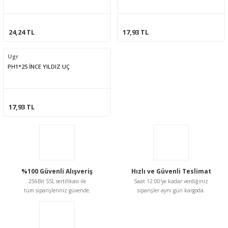
24,24 TL
17,93 TL
Ugr
PH1*25 İNCE YILDIZ UÇ
17,93 TL
%100 Güvenli Alışveriş
Hızlı ve Güvenli Teslimat
256Bit SSL sertifikası ile
Saat 12:00'ye kadar verdiğiniz
tüm siparişleriniz güvende.
siparişler aynı gün kargoda.