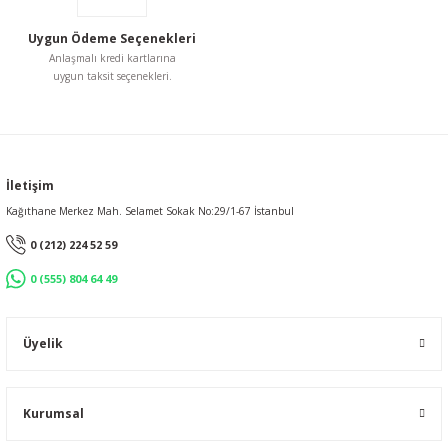
Uygun Ödeme Seçenekleri
Anlaşmalı kredi kartlarına
uygun taksit seçenekleri.
İletişim
Kağıthane Merkez Mah. Selamet Sokak No:29/1-67 İstanbul
0 (212) 224 52 59
0 (555) 804 64 49
Üyelik
Kurumsal