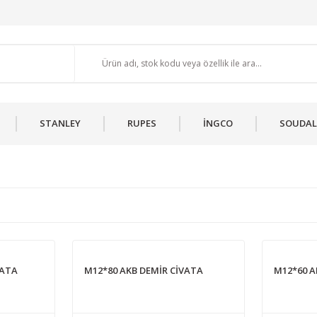
STANLEY
RUPES
İNGCO
SOUDAL
VATA
M12*80 AKB DEMİR CİVATA
M12*60 A