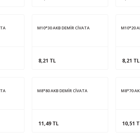
ATA
M10*30 AKB DEMİR CİVATA
M10*20 A
8,21 TL
8,21 TL
ATA
M8*80 AKB DEMİR CİVATA
M8*70 AK
11,49 TL
10,51 