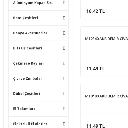
Alüminyum Kapak Sis.
16,42 TL
Bant Çeşitleri
Banyo Aksesuarları
M12*40 AKB DEMİR CİV
Bits Uç Çeşitleri
Çekmece Rayları
11,49 TL
Çivi ve Zımbalar
Dübel Çeşitleri
M10*80 AKB DEMİR CİV
El Takımları
Elektrikli El Aletleri
11,49 TL