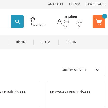
ANA SAYFA
İLETİŞİM
KARGO TAKİBİ
Hesabım
Giriş
Üye
/
Favorilerim
Yap
Ol
BİSON
BLUM
GİSON
KB DEMİR CİVATA
M12*50 AKB DEMİR CİVATA