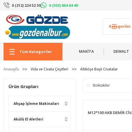
0 (212) 224 52 59
0 (555) 804 64 49
MAKİTA
DEWALT
Tüm Kategoriler
Anasayfa
Vida ve Civata Çeşitleri
Altıköşe Başlı Civatalar
Stoktakiler
Ürün Grupları
Ahşap İşleme Makinaları
M12*100 AKB DEMİR Cİ
Akülü El Aletleri