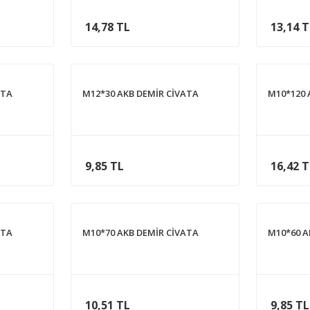
14,78 TL
13,14 
ATA
M12*30 AKB DEMİR CİVATA
M10*120 
9,85 TL
16,42 
ATA
M10*70 AKB DEMİR CİVATA
M10*60 A
10,51 TL
9,85 TL