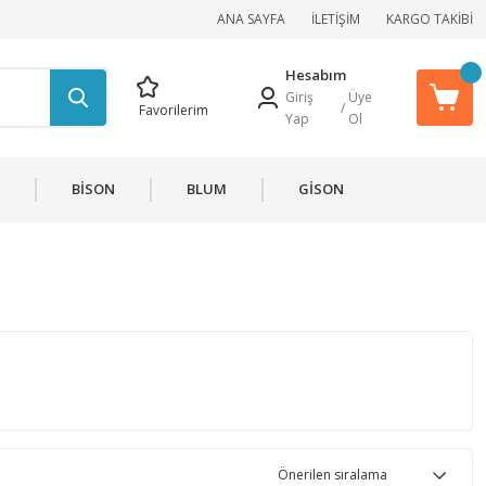
ANA SAYFA
İLETİŞİM
KARGO TAKİBİ
Hesabım
Giriş
Üye
/
Favorilerim
Yap
Ol
BİSON
BLUM
GİSON