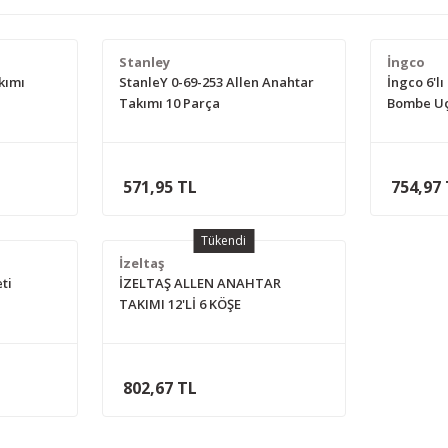
Stanley
İngco
kımı
StanleY 0-69-253 Allen Anahtar
İngco 6'lı
Takımı 10 Parça
Bombe U
571,95 TL
754,97
Tükendi
İzeltaş
ti
İZELTAŞ ALLEN ANAHTAR
TAKIMI 12'Lİ 6 KÖŞE
802,67 TL