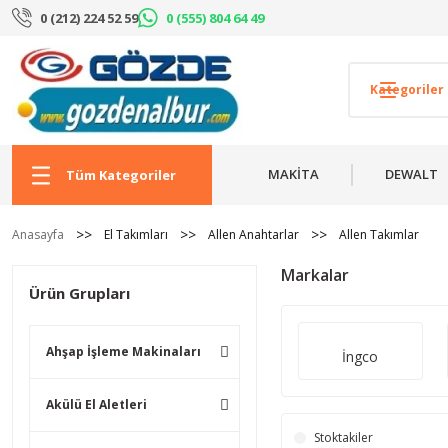
0 (212) 224 52 59
0 (555) 804 64 49
MAKİTA
DEWALT
Tüm Kategoriler
Anasayfa
El Takımları
Allen Anahtarlar
Allen Takımlar
Markalar
Ürün Grupları
Ahşap İşleme Makinaları
İngco
Akülü El Aletleri
Stoktakiler