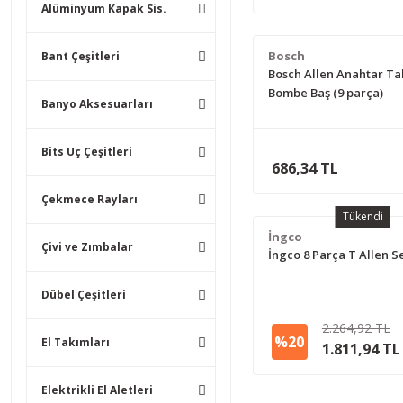
Alüminyum Kapak Sis.
Bosch
Bant Çeşitleri
Bosch Allen Anahtar Ta
Bombe Baş (9 parça)
Banyo Aksesuarları
Bits Uç Çeşitleri
686,34 TL
Çekmece Rayları
Tükendi
İngco
Çivi ve Zımbalar
İngco 8 Parça T Allen Se
Dübel Çeşitleri
2.264,92 TL
%20
El Takımları
1.811,94 TL
Elektrikli El Aletleri