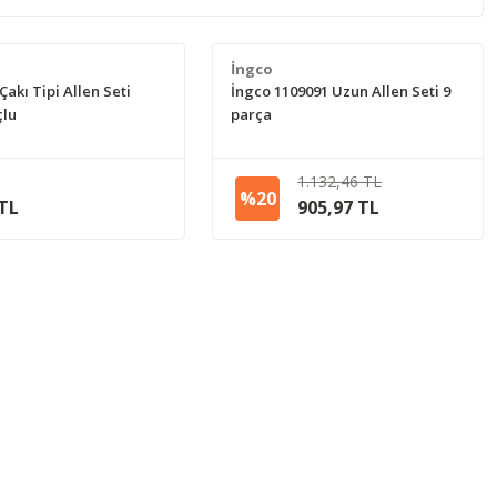
İngco
 Çakı Tipi Allen Seti
İngco 1109091 Uzun Allen Seti 9
çlu
parça
1.132,46 TL
%20
 TL
905,97 TL