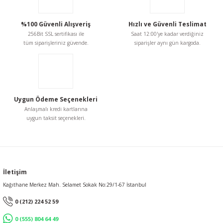
%100 Güvenli Alışveriş
Hızlı ve Güvenli Teslimat
256Bit SSL sertifikası ile
Saat 12:00'ye kadar verdiğiniz
tüm siparişleriniz güvende.
siparişler aynı gün kargoda.
Uygun Ödeme Seçenekleri
Anlaşmalı kredi kartlarına
uygun taksit seçenekleri.
İletişim
Kağıthane Merkez Mah. Selamet Sokak No:29/1-67 İstanbul
0 (212) 224 52 59
0 (555) 804 64 49