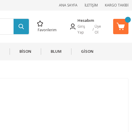
ANA SAYFA
İLETİŞİM
KARGO TAKİBİ
Hesabım
Giriş
Üye
/
Favorilerim
Yap
Ol
BİSON
BLUM
GİSON