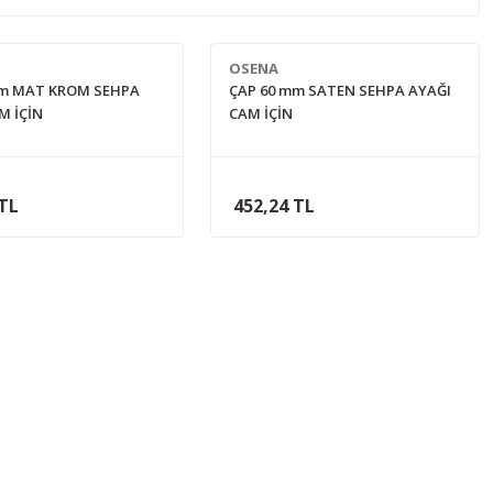
OSENA
mm MAT KROM SEHPA
ÇAP 60 mm SATEN SEHPA AYAĞI
M İÇİN
CAM İÇİN
 TL
452,24 TL