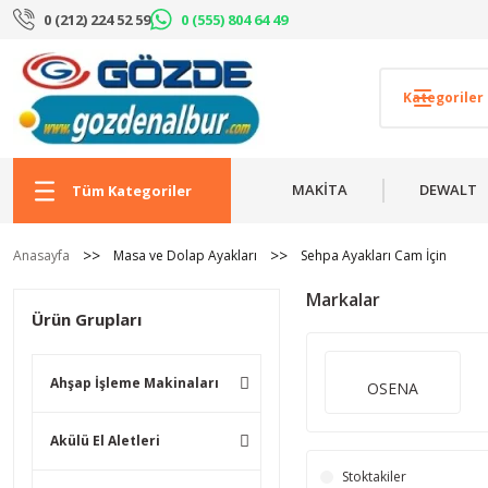
0 (212) 224 52 59
0 (555) 804 64 49
MAKİTA
DEWALT
Tüm Kategoriler
Anasayfa
Masa ve Dolap Ayakları
Sehpa Ayakları Cam İçin
Markalar
Ürün Grupları
Ahşap İşleme Makinaları
OSENA
Akülü El Aletleri
Stoktakiler