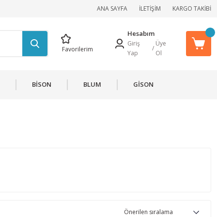
ANA SAYFA
İLETİŞİM
KARGO TAKİBİ
Hesabım
Giriş
Üye
/
Favorilerim
Yap
Ol
BİSON
BLUM
GİSON