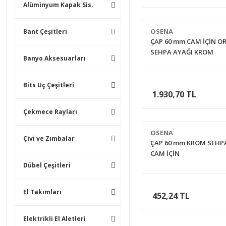
Alüminyum Kapak Sis.
OSENA
Bant Çeşitleri
ÇAP 60 mm CAM İÇİN 
SEHPA AYAĞI KROM
Banyo Aksesuarları
Bits Uç Çeşitleri
1.930,70 TL
Çekmece Rayları
OSENA
Çivi ve Zımbalar
ÇAP 60 mm KROM SEHP
CAM İÇİN
Dübel Çeşitleri
El Takımları
452,24 TL
Elektrikli El Aletleri