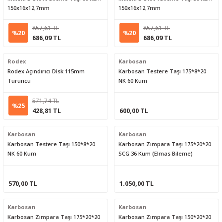
150x16x12,7mm
150x16x12,7mm
857,61 TL
857,61 TL
%20
%20
686,09 TL
686,09 TL
Rodex
Karbosan
Rodex Açındırıcı Disk 115mm
Karbosan Testere Taşı 175*8*20
Turuncu
NK 60 Kum
571,74 TL
%25
428,81 TL
600,00 TL
Karbosan
Karbosan
Karbosan Testere Taşı 150*8*20
Karbosan Zımpara Taşı 175*20*20
NK 60 Kum
SCG 36 Kum (Elmas Bileme)
570,00 TL
1.050,00 TL
Karbosan
Karbosan
Karbosan Zımpara Taşı 175*20*20
Karbosan Zımpara Taşı 150*20*20