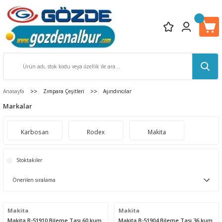
Anasayfa
Zımpara Çeşitleri
Aşındırıcılar
Markalar
Karbosan
Rodex
Makita
Stoktakiler
Makita
Makita
Makita B-51910 Bileme Taşı 60 kum
Makita B-51904 Bileme Taşı 36 kum