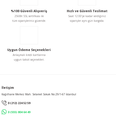
%100 Güvenli Alışveriş
Hızlı ve Güvenli Teslimat
256Bit SSL sertifikası ile
Saat 12:00'ye kadar verdiğiniz
tüm siparişleriniz güvende.
siparişler aynı gün kargoda.
Uygun Ödeme Seçenekleri
Anlaşmalı kredi kartlarına
uygun taksit seçenekleri.
İletişim
Kağıthane Merkez Mah. Selamet Sokak No:29/1-67 İstanbul
0 (212) 224 52 59
0 (555) 804 64 49