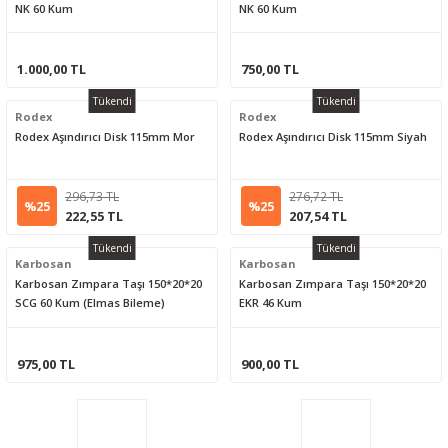
NK 60 Kum
NK 60 Kum
1.000,00 TL
750,00 TL
Tükendi
Tükendi
Rodex
Rodex
Rodex Aşındırıcı Disk 115mm Mor
Rodex Aşındırıcı Disk 115mm Siyah
296,73 TL
276,72 TL
%25
%25
222,55 TL
207,54 TL
Tükendi
Tükendi
Karbosan
Karbosan
Karbosan Zımpara Taşı 150*20*20
Karbosan Zımpara Taşı 150*20*20
SCG 60 Kum (Elmas Bileme)
EKR 46 Kum
975,00 TL
900,00 TL