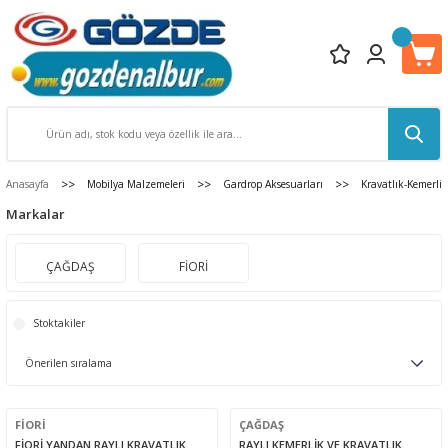
Anasayfa
Mobilya Malzemeleri
Gardrop Aksesuarları
Kravatlık-Kemerlik
Markalar
ÇAĞDAŞ
FİORİ
Stoktakiler
FİORİ
ÇAĞDAŞ
FİORİ YANDAN RAYLI KRAVATLIK
RAYLI KEMERLİK VE KRAVATLIK