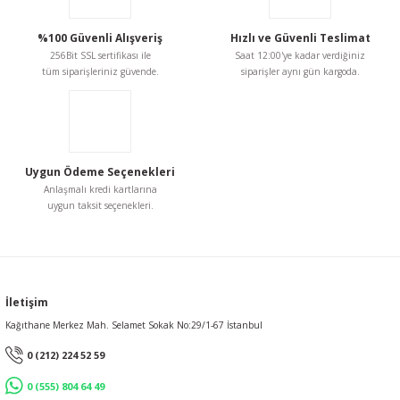
%100 Güvenli Alışveriş
Hızlı ve Güvenli Teslimat
256Bit SSL sertifikası ile
Saat 12:00'ye kadar verdiğiniz
tüm siparişleriniz güvende.
siparişler aynı gün kargoda.
Uygun Ödeme Seçenekleri
Anlaşmalı kredi kartlarına
uygun taksit seçenekleri.
İletişim
Kağıthane Merkez Mah. Selamet Sokak No:29/1-67 İstanbul
0 (212) 224 52 59
0 (555) 804 64 49