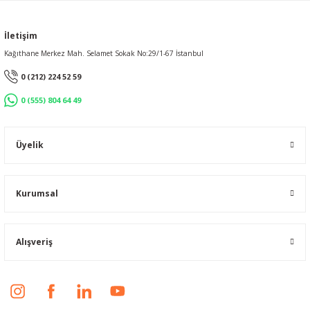
İletişim
Kağıthane Merkez Mah. Selamet Sokak No:29/1-67 İstanbul
0 (212) 224 52 59
0 (555) 804 64 49
Üyelik
Kurumsal
Alışveriş