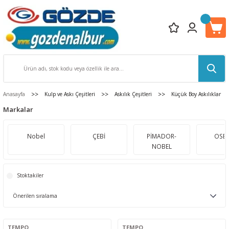
Anasayfa
Kulp ve Askı Çeşitleri
Askılık Çeşitleri
Küçük Boy Askılıklar
Markalar
Nobel
ÇEBİ
PİMADOR-
OSE
NOBEL
Stoktakiler
TEMPO
TEMPO