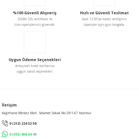
%100 Güvenli Alışveriş
Hızlı ve Güvenli Teslimat
256Bit SSL sertifikası ile
Saat 12:00'ye kadar verdiğiniz
tüm siparişleriniz güvende.
siparişler aynı gün kargoda.
Uygun Ödeme Seçenekleri
Anlaşmalı kredi kartlarına
uygun taksit seçenekleri.
İletişim
Kağıthane Merkez Mah. Selamet Sokak No:29/1-67 İstanbul
0 (212) 224 52 59
0 (555) 804 64 49