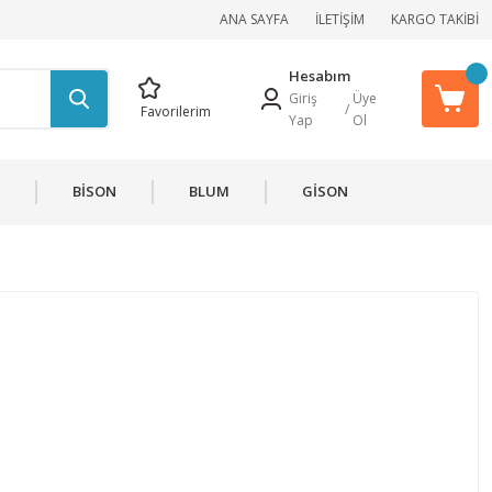
ANA SAYFA
İLETİŞİM
KARGO TAKİBİ
Hesabım
Giriş
Üye
/
Favorilerim
Yap
Ol
BİSON
BLUM
GİSON