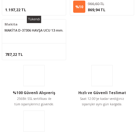
966,60 TL
%10
1.197,22 TL
869,94 TL
Tükendi
Makita
MAKİTA D-37306 HAVŞA UCU 13 mm.
787,22 TL
%100 Güvenli Alışveriş
Hızlı ve Güvenli Teslimat
256Bit SSL sertifikası ile
Saat 12:00'ye kadar verdiğiniz
tüm siparişleriniz güvende.
siparişler aynı gün kargoda.