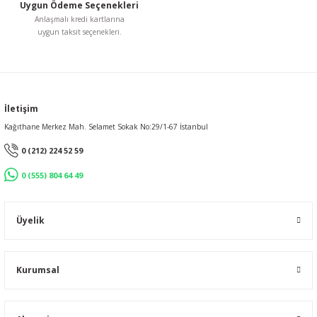
Uygun Ödeme Seçenekleri
Anlaşmalı kredi kartlarına
uygun taksit seçenekleri.
İletişim
Kağıthane Merkez Mah. Selamet Sokak No:29/1-67 İstanbul
0 (212) 224 52 59
0 (555) 804 64 49
Üyelik
Kurumsal