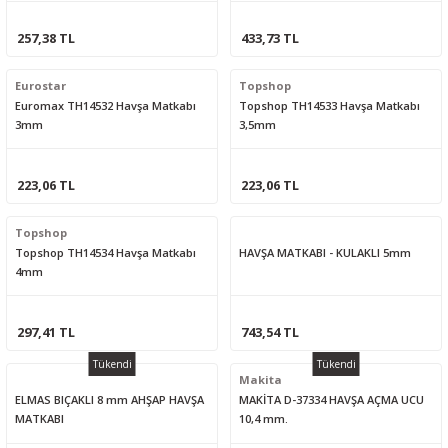
257,38 TL
433,73 TL
Eurostar
Topshop
Euromax TH14532 Havşa Matkabı
Topshop TH14533 Havşa Matkabı
3mm
3,5mm
223,06 TL
223,06 TL
Topshop
Topshop TH14534 Havşa Matkabı
HAVŞA MATKABI - KULAKLI 5mm
4mm
297,41 TL
743,54 TL
Tükendi
Tükendi
Makita
ELMAS BIÇAKLI 8 mm AHŞAP HAVŞA
MAKİTA D-37334 HAVŞA AÇMA UCU
MATKABI
10,4 mm.