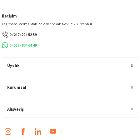
İletişim
Kağıthane Merkez Mah. Selamet Sokak No:29/1-67 İstanbul
0 (212) 224 52 59
0 (555) 804 64 49
Üyelik
Kurumsal
Alışveriş