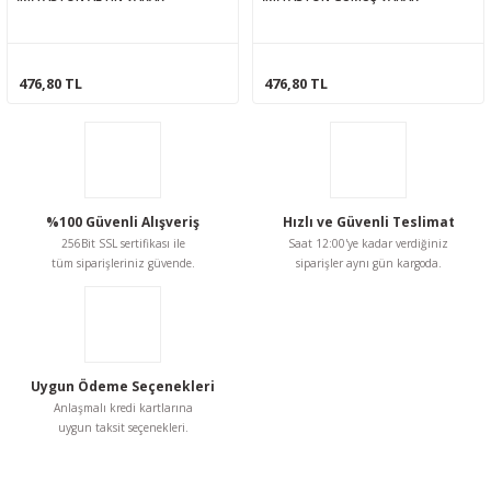
476,80 TL
476,80 TL
%100 Güvenli Alışveriş
Hızlı ve Güvenli Teslimat
256Bit SSL sertifikası ile
Saat 12:00'ye kadar verdiğiniz
tüm siparişleriniz güvende.
siparişler aynı gün kargoda.
Uygun Ödeme Seçenekleri
Anlaşmalı kredi kartlarına
uygun taksit seçenekleri.