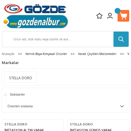
Anasayfa
Vernik-Boya-Kimyasal Ürünler
Varak Çeşitleri-Malzemeleri
Va
Markalar
STELLA DORO
Stoktakiler
STELLA DORO
STELLA DORO
İMİTASYON ALTIN VARAK
İMİTASYON GÜMÜŞ VARAK