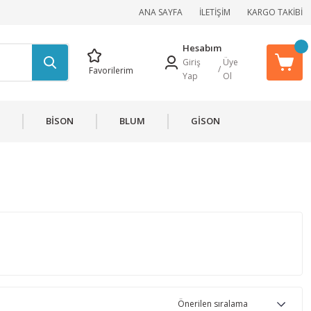
ANA SAYFA
İLETİŞİM
KARGO TAKİBİ
Hesabım
Giriş
Üye
/
Favorilerim
Yap
Ol
BİSON
BLUM
GİSON