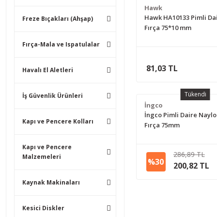
Hawk
Hawk HA10133 Pimli Dai
Freze Bıçakları (Ahşap)
Fırça 75*10 mm
Fırça-Mala ve Ispatulalar
81,03 TL
Havalı El Aletleri
Tükendi
İş Güvenlik Ürünleri
İngco
İngco Pimli Daire Naylo
Kapı ve Pencere Kolları
Fırça 75mm
Kapı ve Pencere
286,89 TL
Malzemeleri
%30
200,82 TL
Kaynak Makinaları
Kesici Diskler