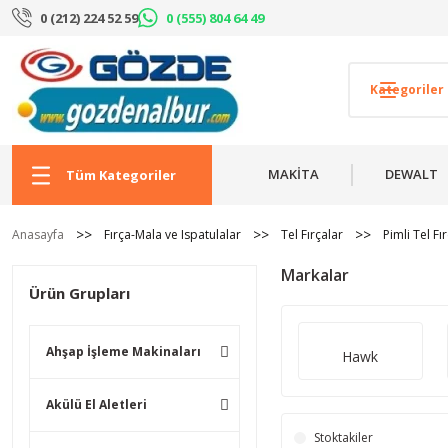
0 (212) 224 52 59
0 (555) 804 64 49
MAKİTA
DEWALT
Tüm Kategoriler
Anasayfa
Fırça-Mala ve Ispatulalar
Tel Fırçalar
Pimli Tel Fı
Markalar
Ürün Grupları
Ahşap İşleme Makinaları
Hawk
Akülü El Aletleri
Stoktakiler