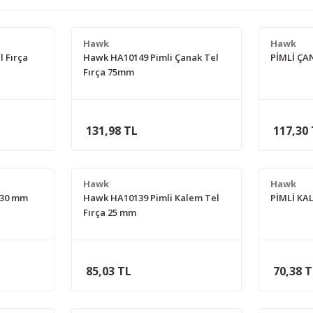
Hawk
Hawk
l Fırça
Hawk HA10149 Pimli Çanak Tel
PİMLİ ÇA
Fırça 75mm
131,98 TL
117,30
Hawk
Hawk
 30 mm
Hawk HA10139 Pimli Kalem Tel
PİMLİ KA
Fırça 25 mm
85,03 TL
70,38 