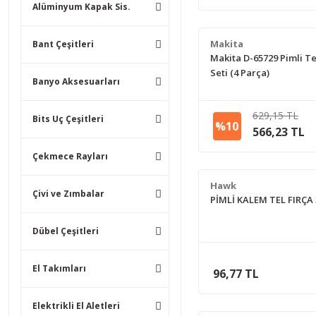
Alüminyum Kapak Sis.
Makita
Bant Çeşitleri
Makita D-65729 Pimli Te
Seti (4 Parça)
Banyo Aksesuarları
629,15 TL
Bits Uç Çeşitleri
%10
566,23 TL
Çekmece Rayları
Hawk
Çivi ve Zımbalar
PİMLİ KALEM TEL FIRÇA
Dübel Çeşitleri
El Takımları
96,77 TL
Elektrikli El Aletleri