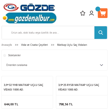
Anasayfa
Vida ve Civata Çeşitleri
Matkap Uçlu Saç Vidaları
Stoktakiler
3,9*32 YHB MATKAP UÇLU SAÇ
3,9*25 RYSB MATKAP UÇLU SAÇ
VİDASI 1000 AD.
VİDASI 1000 AD.
644,00 TL
798,56 TL