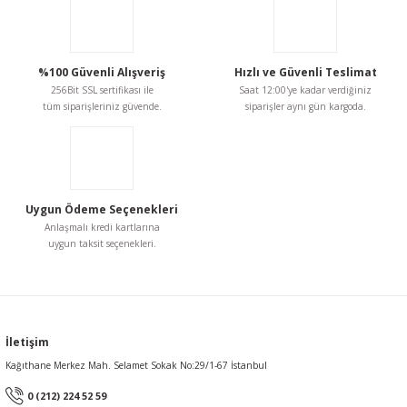
%100 Güvenli Alışveriş
Hızlı ve Güvenli Teslimat
256Bit SSL sertifikası ile
Saat 12:00'ye kadar verdiğiniz
tüm siparişleriniz güvende.
siparişler aynı gün kargoda.
Uygun Ödeme Seçenekleri
Anlaşmalı kredi kartlarına
uygun taksit seçenekleri.
İletişim
Kağıthane Merkez Mah. Selamet Sokak No:29/1-67 İstanbul
0 (212) 224 52 59