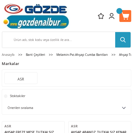
Anasayfa
Bant Çeşitleri
Melamin-Pvc-Ahşap Cumba Bantları
Ahşap Tut
Markalar
ASR
Stoktakiler
ASR
ASR
AHŞAP FREZE MEŞE TUTKALSIZ
AHŞAP ABANOZ TUTKALSIZ KENAR