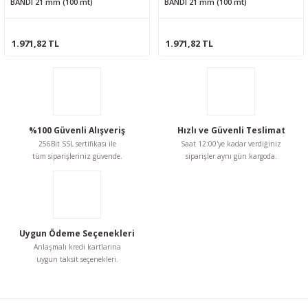
BANDI 21 mm (100 mt)
BANDI 21 mm (100 mt)
1.971,82 TL
1.971,82 TL
%100 Güvenli Alışveriş
Hızlı ve Güvenli Teslimat
256Bit SSL sertifikası ile
Saat 12:00'ye kadar verdiğiniz
tüm siparişleriniz güvende.
siparişler aynı gün kargoda.
Uygun Ödeme Seçenekleri
Anlaşmalı kredi kartlarına
uygun taksit seçenekleri.