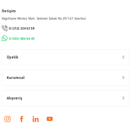
İletişim
Kağıthane Merkez Mah. Selamet Sokak No:29/1-67 İstanbul
0 (212) 224 52 59
0 (555) 804 64 49
Üyelik
Kurumsal
Alışveriş