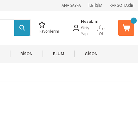
ANA SAYFA
İLETİŞİM
KARGO TAKİBİ
Hesabım
Giriş
Üye
/
Favorilerim
Yap
Ol
BİSON
BLUM
GİSON