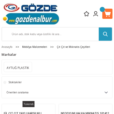
Anasayfa
Mobilya Malzemeleri
Çıt Çıt ve Mıknatıs Çeşitleri
Markalar
AYTUĞ PLASTİK
Stoktakiler
Tükendi
FİL ÇIT ÇIT YAYLI KARŞILIKLI
NEODYUM HALKA MIKNATIS 10*4*2