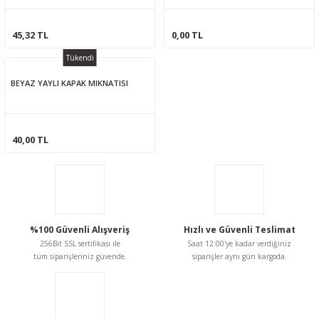
45,32 TL
0,00 TL
Tükendi
BEYAZ YAYLI KAPAK MIKNATISI
40,00 TL
%100 Güvenli Alışveriş
Hızlı ve Güvenli Teslimat
256Bit SSL sertifikası ile
Saat 12:00'ye kadar verdiğiniz
tüm siparişleriniz güvende.
siparişler aynı gün kargoda.