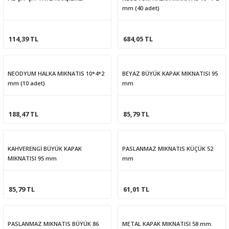
mm (40 adet)
114,39 TL
684,05 TL
NEODYUM HALKA MIKNATIS 10*4*2
BEYAZ BÜYÜK KAPAK MIKNATISI 95
mm (10 adet)
mm
188,47 TL
85,79 TL
KAHVERENGİ BÜYÜK KAPAK
PASLANMAZ MIKNATIS KÜÇÜK 52
MIKNATISI 95 mm
mm
85,79 TL
61,01 TL
PASLANMAZ MIKNATIS BÜYÜK 86
METAL KAPAK MIKNATISI 58 mm.