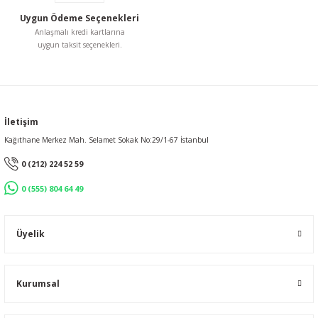
Uygun Ödeme Seçenekleri
Anlaşmalı kredi kartlarına
uygun taksit seçenekleri.
İletişim
Kağıthane Merkez Mah. Selamet Sokak No:29/1-67 İstanbul
0 (212) 224 52 59
0 (555) 804 64 49
Üyelik
Kurumsal