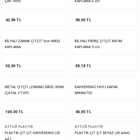
ÇAP:7mm
KAPLAMA 6 cm
42,90 TL
90,00 TL
BİLYALI ZAMAK ÇITÇIT 5cm NİKEL
BİLYALI PİRİNÇ ÇITÇIT KROM
KAPLAMA
KAPLAMA 5 cm
50,00 TL
88,18 TL
METAL ÇITÇIT (ZAMAK) NİKEL RENK
KAHVERENGİ YAYLI KAPAK
(ÇATAL STOP)
MIKNATISI
100,00 TL
40,00 TL
AYTUĞ PLASTİK
AYTUĞ PLASTİK
PLASTİK ÇIT ÇIT KAHVERENGİ (20
PLASTİK ÇIT ÇIT BEYAZ (20 adet)
ad.)