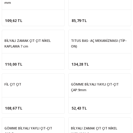
mm
109,62 TL
85,79 TL
BİLYALI ZAMAK ÇIT ÇIT NİKEL
TITUS BAS- AÇ MEKANİZMASI (TİP-
KAPLAMA 7 cm
ON)
110,00 TL
134,28 TL
FİL ÇIT ÇIT
GÖMME BİLYALI YAYLI ÇIT-ÇIT
ÇAP:9mm
108,67 TL
52,43 TL
GÖMME BİLYALI YAYLI ÇIT-ÇIT
BİLYALI ZAMAK ÇIT ÇIT NİKEL