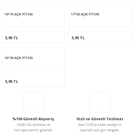
19*70 AÇIK PİTON
17*50 AÇIK PİTON
5,95 TL
5,95 TL
16*30 AÇIK PİTON
5,95 TL
%100 Güvenli Alışveriş
Hızlı ve Güvenli Teslimat
256Bit SSL sertifikası ile
Saat 12:00'ye kadar verdiğiniz
tüm siparişleriniz güvende.
siparişler aynı gün kargoda.