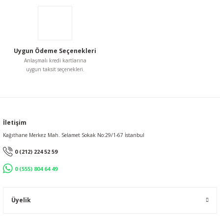
Uygun Ödeme Seçenekleri
Anlaşmalı kredi kartlarına
uygun taksit seçenekleri.
İletişim
Kağıthane Merkez Mah. Selamet Sokak No:29/1-67 İstanbul
0 (212) 224 52 59
0 (555) 804 64 49
Üyelik