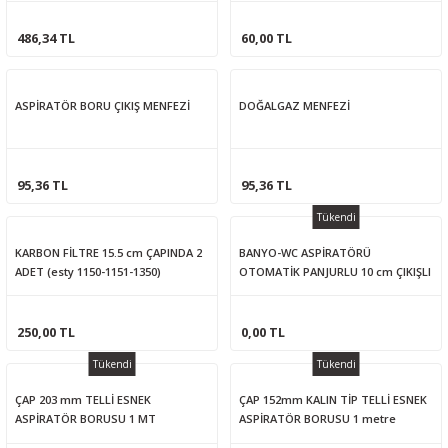
486,34 TL
60,00 TL
ASPİRATÖR BORU ÇIKIŞ MENFEZİ
DOĞALGAZ MENFEZİ
95,36 TL
95,36 TL
Tükendi
KARBON FİLTRE 15.5 cm ÇAPINDA 2
BANYO-WC ASPİRATÖRÜ
ADET (esty 1150-1151-1350)
OTOMATİK PANJURLU 10 cm ÇIKIŞLI
250,00 TL
0,00 TL
Tükendi
Tükendi
ÇAP 203 mm TELLİ ESNEK
ÇAP 152mm KALIN TİP TELLİ ESNEK
ASPİRATÖR BORUSU 1 MT
ASPİRATÖR BORUSU 1 metre