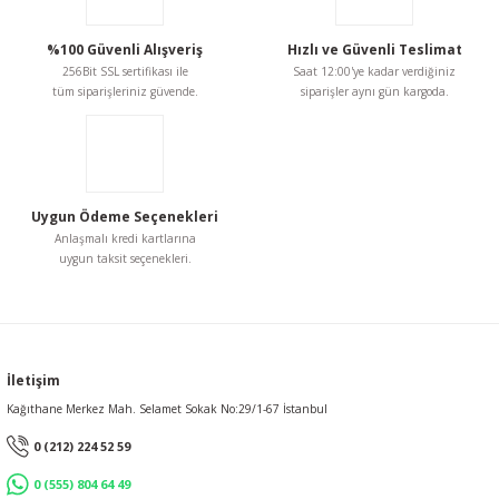
%100 Güvenli Alışveriş
Hızlı ve Güvenli Teslimat
256Bit SSL sertifikası ile
Saat 12:00'ye kadar verdiğiniz
tüm siparişleriniz güvende.
siparişler aynı gün kargoda.
Uygun Ödeme Seçenekleri
Anlaşmalı kredi kartlarına
uygun taksit seçenekleri.
İletişim
Kağıthane Merkez Mah. Selamet Sokak No:29/1-67 İstanbul
0 (212) 224 52 59
0 (555) 804 64 49