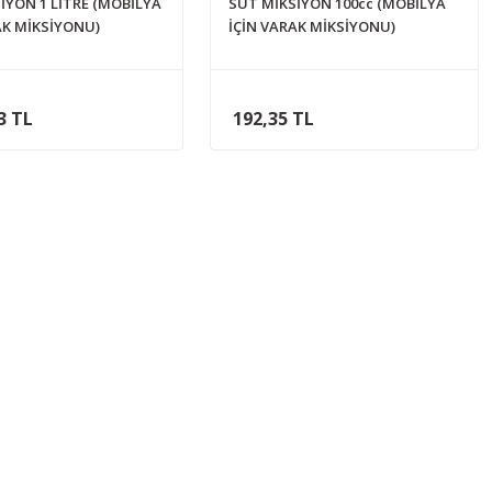
İYON 1 LİTRE (MOBİLYA
SÜT MİKSİYON 100cc (MOBİLYA
AK MİKSİYONU)
İÇİN VARAK MİKSİYONU)
3 TL
192,35 TL