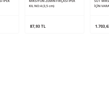
I İPEK
MİKSİYON ZEMİN FIRÇASI İPEK
SÜT MİKS
KIL NO:4 (3,5 cm)
İÇİN VAR
87,93 TL
1.703,6