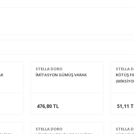
STELLA DORO
STELLA 
AK
İMİTASYON GÜMÜŞ VARAK
RÖTÜŞ FI
(MİKSİYO
476,80 TL
51,11 
STELLA DORO
STELLA 