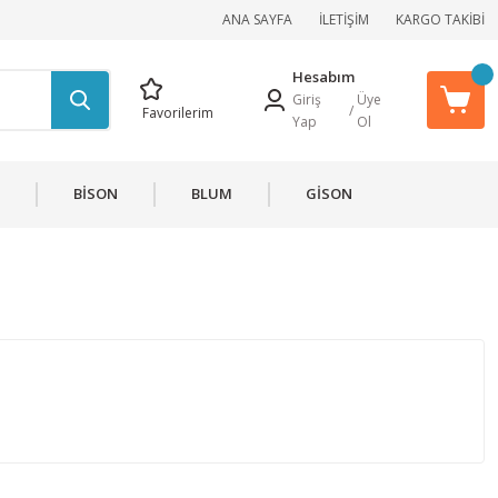
ANA SAYFA
İLETİŞİM
KARGO TAKİBİ
Hesabım
Giriş
Üye
/
Favorilerim
Yap
Ol
BİSON
BLUM
GİSON