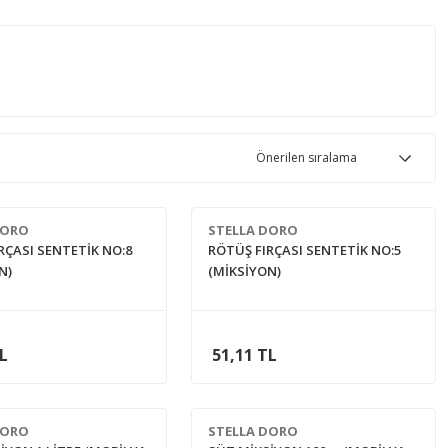
DORO
STELLA DORO
RÇASI SENTETİK NO:8
RÖTÜŞ FIRÇASI SENTETİK NO:5
N)
(MİKSİYON)
TL
51,11 TL
DORO
STELLA DORO