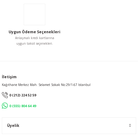
Uygun Ödeme Seçenekleri
Anlaşmalı kredi kartlarına
uygun taksit seçenekleri.
İletişim
Kağıthane Merkez Mah. Selamet Sokak No:29/1-67 İstanbul
0 (212) 224 52 59
0 (555) 804 64 49
Üyelik