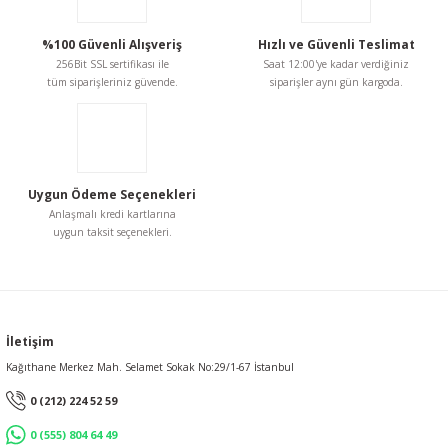
%100 Güvenli Alışveriş
Hızlı ve Güvenli Teslimat
256Bit SSL sertifikası ile
Saat 12:00'ye kadar verdiğiniz
tüm siparişleriniz güvende.
siparişler aynı gün kargoda.
Uygun Ödeme Seçenekleri
Anlaşmalı kredi kartlarına
uygun taksit seçenekleri.
İletişim
Kağıthane Merkez Mah. Selamet Sokak No:29/1-67 İstanbul
0 (212) 224 52 59
0 (555) 804 64 49